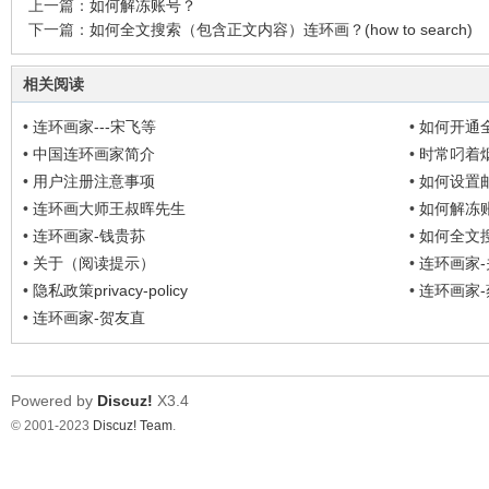
上一篇：
如何解冻账号？
下一篇：
如何全文搜索（包含正文内容）连环画？(how to search)
相关阅读
•
连环画家---宋飞等
•
如何开通全部
permissio
•
中国连环画家简介
•
时常叼着
•
用户注册注意事项
•
如何设置邮箱(
•
连环画大师王叔晖先生
•
如何解冻
•
连环画家-钱贵荪
•
如何全文搜
search)
•
关于（阅读提示）
•
连环画家
•
隐私政策privacy-policy
•
连环画家
•
连环画家-贺友直
Powered by
Discuz!
X3.4
© 2001-2023
Discuz! Team
.