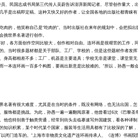
委员、民国志成书局第三代传人吴蔚告诉澎湃新闻记者。尽管创作量大，
几乎是出稿即定稿。这种又快又好的作者，让全国各地的出版社都青睐有
吃肉的，他笑称自己是“吃肉的”。当时出版社在来年的规划中，会把拟出
会挑世界名著进行创作。
容好，各方面创作空间比较大，创作相对自由。连环画是很艰苦的工作，
的。当时很多题材都是关于部队、工厂、学校的，但是这些题材作者发挥
、身高都相差不多；工厂，机器是主要道具；学校无非是课堂，课堂里无
而一本连环画一百多个构图，要画出新意是比较难的。”所以，孙愚一般
界名著有很大难度，尤其是在当时的条件，既没有网络，也无法出国，怎
、服饰都是挑战。为此，孙愚一遍一遍翻阅原著，他曾看过6次《巴黎圣
。他也特别善于触类旁通，经常到街头去临摹速写外国建筑，看各种译制
的知识积累，某个时代某个国家，服装等生活用具都有了比较深的了解，
可以闭门造车的。”上海市非物质文化遗产连环画传承人、《连博》书画院