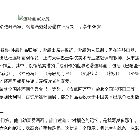
，知名连环画家、钢笔画翘楚孙愚在上海去世，享年86岁。
办“黎鲁·孙愚作品联展”，孙愚出席并致辞。孙愚为人低调，但在连环画界、
出版社连环画创作员，上海大学巴士学院美术专业基础课程教师。从事连
余部作品。其中，以钢笔素描的手法创作的世界名著连环画，包括《巴黎圣
仇记》、《神秘岛》、《海底两万里》、《流浪儿》、《神灯》、《圣经
连环画界颇受好评，深得读者的喜爱。
荣获全国连环画优秀套书一等奖，《海底两万里》荣获全国连环画三等
参加比利时、西班牙连环画展，部分作品被收录于中国美术出版总社出版
一
书香门第。他自幼喜爱画画，曾自述道：“对颜色的记忆，是我两岁多那年，
六色的纸张，我高兴得手舞足蹈。这仿若一个预示，我此生与线条、色彩