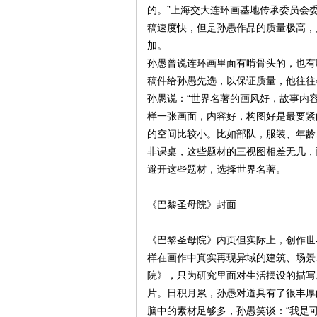
看
的。”上海交大连环画基地传承委员会
稿速度快，但是孙愚作品的质量极高，
加。
孙愚曾说连环画里面有啃骨头的，也有
稿件给孙愚先选，以保证质量，他往往
孙愚说：“世界名著的画风好，故事内
样一张画面，内容好，构图好是最要紧
的空间比较小。比如部队，服装、年龄
非课桌，这些题材的三视图相差无几，
避开这些题材，选择世界名著。
《巴黎圣母院》封面
《巴黎圣母院》内页但实际上，创作世
样在画作中真实再现异域的建筑、场景
院》，只为研究里面对生活摆设的描写
片。日积月累，孙愚对道具有了很丰厚
脑中的素材足够多，孙愚笑谈：“我是