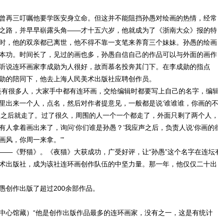
曾再三叮嘱他要学医安身立命。但这并不能阻挡孙愚对绘画的热情，经常
之路，并早早崭露头角——才十五六岁，他就成为了《浙南大众》报的特
时，他的双亲都已离世，他不得不靠一支笔来养育三个妹妹。孙愚的绘画
本功。时间长了，见过的画也多，孙愚自信自己的作品可以与外面的画作
听说连环画家李成勋为人很好，故而慕名投奔其门下。在李成勋的指点
勋的陪同下，他去上海人民美术出版社应聘创作员。
美有很多人，大家手中都有连环画，交给编辑时都要写上自己的名字，编
里出来一个人，点名，然后对作者提意见，一般都是说‘谁谁谁，你画的
了之后就走了。过了很久，周围的人一个一个都走了，外面只剩了两个人
有人拿着画出来了，询问‘你们谁是孙愚？’我应声之后，负责人说‘你画的
风，你周一来拿。’”
——《野猫》。《夜猫》大获成功，广受好评，让“孙愚”这个名字在连坛
术出版社，成为该社连环画创作队伍的中坚力量。那一年，他仅仅二十出
愚创作出版了超过200余部作品。
中心馆藏）“他是创作出版作品最多的连环画家，没有之一，这是有统计