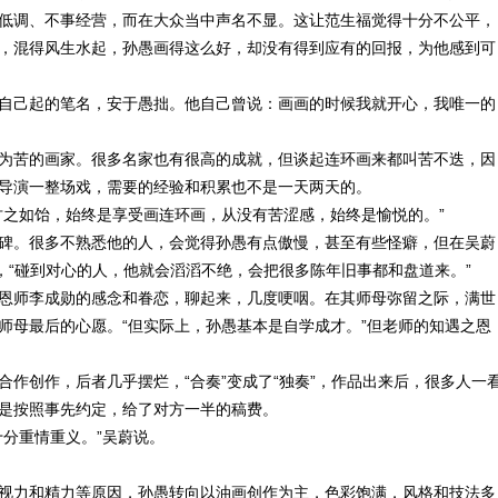
低调、不事经营，而在大众当中声名不显。这让范生福觉得十分不公平，
，混得风生水起，孙愚画得这么好，却没有得到应有的回报，为他感到可
自己起的笔名，安于愚拙。他自己曾说：画画的时候我就开心，我唯一的
为苦的画家。很多名家也有很高的成就，但谈起连环画来都叫苦不迭，因
导演一整场戏，需要的经验和积累也不是一天两天的。
甘之如饴，始终是享受画连环画，从没有苦涩感，始终是愉悦的。”
碑。很多不熟悉他的人，会觉得孙愚有点傲慢，甚至有些怪癖，但在吴蔚
，“碰到对心的人，他就会滔滔不绝，会把很多陈年旧事都和盘道来。”
恩师李成勋的感念和眷恋，聊起来，几度哽咽。在其师母弥留之际，满世
师母最后的心愿。“但实际上，孙愚基本是自学成才。”但老师的知遇之恩
作创作，后者几乎摆烂，“合奏”变成了“独奏”，作品出来后，很多人一
是按照事先约定，给了对方一半的稿费。
十分重情重义。”吴蔚说。
视力和精力等原因，孙愚转向以油画创作为主，色彩饱满，风格和技法多