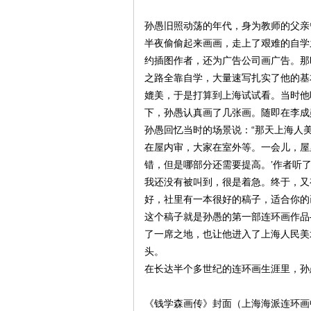
孙愚旧照动荡的年代，身为教师的父亲
在
半夜偷偷起来画画，走上了艰难的自学
约插图作者，还为广告公司画广告。那
之路全靠自学，大量速写扎实了他的基
媲美，于是打算到上海试试看。当时他
下，孙愚认真画了几张画。随即在李成
孙愚回忆当时的场景说：“那天上海人
在屋内审，大家在室外等。一会儿，屋
错，但是哪部分还需要提高。’作者听
线
我还没有被叫到，很是着急。终于，又
好，社里有一本很好的稿子，适合你的画
这个稿子就是孙愚的第一部连环画作品
了一席之地，也让他进入了上海人民美
头。
在长达半个多世纪的连环画生涯里，孙
《钱学森画传》封面（上海海派连环画