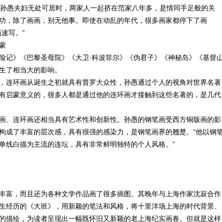
在孙愚夫妇无处可居时，两家人一起挤在范家八年多，是情同手足般的关
功，除了画画，别无他事。即使在动乱的年代，很多画家都停下了画
速写。”
蒙
险记》《巴黎圣母院》《大卫·科波菲尔》《伪君子》《神秘岛》《基督
生了相当大的影响。
，连环画从诞生之初就具有普罗大众性，孙愚通过个人的视角对世界名著
有启蒙意义的，很多人都是通过他的连环画才接触到这些名著的，是几代
画、连环画还相当具有艺术性和创新性。孙愚的钢笔画受西方铜版画的影
构成了丰富的层次感，具有很强的感染力，是钢笔画界的翘楚。“他以钢
单线白描为主流的连坛，具有非常鲜明独特的个人风格。”
丰富，而且还为各种文学作品画了很多插图。其晚年与上海作家沈寂合作
生经历的《大班》，用新颖的笔法和风格，将十里洋场上海的时代背景、
的描绘，为读者呈现出一幅既怀旧又新颖的老上海纪实画卷。但就是这样