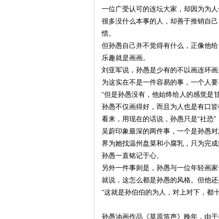
一位广受认可的连坛大家，却因为为人
很多没什么本事的人，却善于推销自己
惜。
但孙愚自己并不觉得有什么，正像他给
乐趣就是画画。
刘亚军说，孙愚是少有的不以画连环画
为这实在不是一件容易的事，一个人要
“但是孙愚没有，他始终给人的感觉是
孙愚不仅画得好，而且为人也是有口皆
看来，用现在的话说，孙愚只是“社恐”
吴蔚印象最深的两件事，一个是孙愚对
界为她找温州盘菜和小腐乳，只为完成
孙愚一直铭记于心。
另外一件事则是，孙愚与一位年轻画家合
就说，这怎么都是孙愚的风格。但他还
“这就是孙伯伯的为人，对上对下，都
孙愚油画作品《草原笛声》晚年，由于