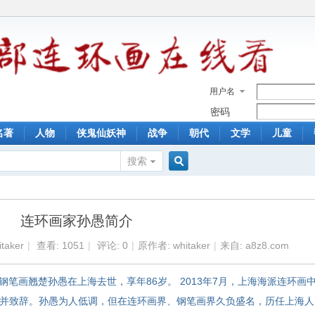
用户名
密码
名著
人物
侠鬼仙妖神
战争
朝代
文学
儿童
搜索
搜
连环画家孙愚简介
索
itaker
|
查看:
1051
|
评论: 0
|
原作者: whitaker
|
来自: a8z8.com
家、钢笔画翘楚孙愚在上海去世，享年86岁。 2013年7月，上海海派连环画
出席并致辞。孙愚为人低调，但在连环画界、钢笔画界久负盛名，历任上海人