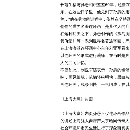
长范生福与孙愚相识整整60年，还曾
系。在这些日子里，他见到了孙愚的用
笔，“他在劳动的过程中，依然在坚持画
创作的世界名著连环画，是几代人的启
在这种功夫之下，孙愚创作的《孤岛历
复仇记》等一系列世界名著连环画，产
在上海海派连环画中心主任刘亚军看来
以连环画的形式进行演绎，在当时是具
人的共同回忆。
不仅如此，刘亚军还表示，孙愚的钢笔
响，画风细腻，笔触轻松明快，黑白灰
画连环画，线条明快，一气呵成，在以
《上海大班》封面
《上海大班》内页孙愚不仅连环画作品
的讲述上海犹太裔房产大亨哈同传奇人
社会环境和市民生活进行了形象而真实