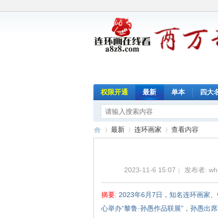
权限开通
最新
单本
四大
最新
连环画家
查看内容
2023-11-6 15:07
|
发布者:
wh
连
›
›
›
摘要
: 2023年6月7日，知名连环画
心举办“黎鲁·孙愚作品联展”，孙愚