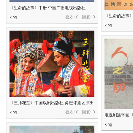
《生命的故事》中册 中国广播电视出版社
《生命的故事》
king
喜欢: 0 回复:
0
king
《三拜花堂》中国戏剧出版社 勇进评剧团演出
king
喜欢: 0 回复:
0
电视剧连环画
king