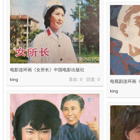
电影连环画《女所长》中国电影出版社
king
喜欢: 0 回复:
0
电视剧连环画
king