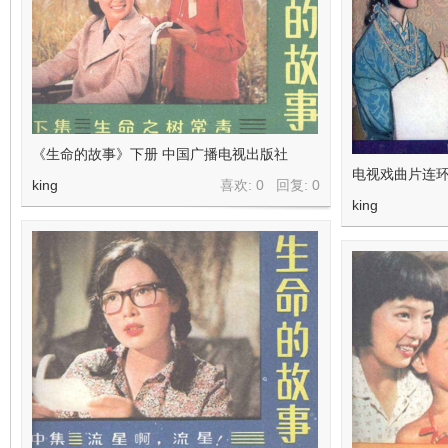
看
《生命的故事》下册 中国广播电视出版社
电视戏曲片连
king
喜欢: 0 回复:
0
king