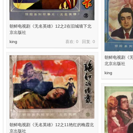
朝鲜电视剧《无名英雄》12之2在旧城墙下北
京出版社
king
喜欢: 0 回复:
0
朝鲜电视剧《无
北京出版社
king
朝鲜电视剧《无名英雄》12之11艳红的晚霞北
京出版社