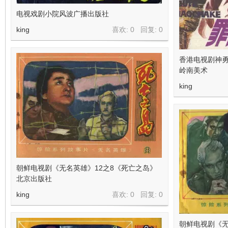
电视戏剧小院风波广播出版社
king
喜欢: 0 回复:
0
香港电视剧神勇
岭南美术
king
朝鲜电视剧《无名英雄》12之8《死亡之岛》
北京出版社
king
喜欢: 0 回复:
0
朝鲜电视剧《无