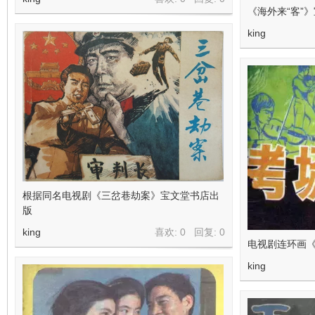
《海外来“客”
king
根据同名电视剧《三岔巷劫案》宝文堂书店出
版
king
喜欢: 0 回复:
0
电视剧连环画
king