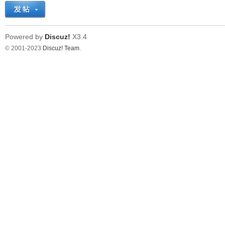
Powered by
Discuz!
X3.4
© 2001-2023
Discuz! Team
.