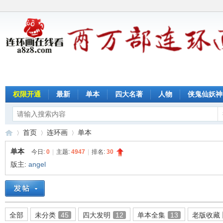
权限开通
最新
单本
四大名著
人物
侠鬼仙妖神
首页
连环画
单本
单本
今日:
0
|
主题:
4947
|
排名:
30
版主:
angel
连
»
›
›
全部
未分类
45
四大发明
12
单本全集
13
老版收藏