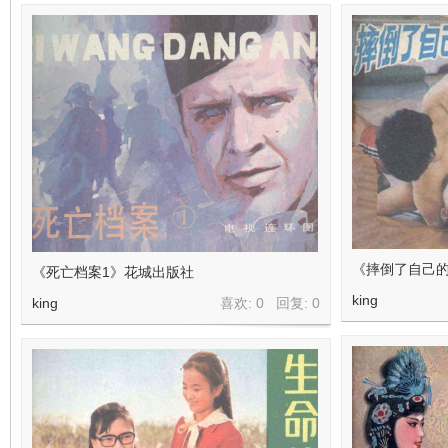
在
线
《摔倒了自己
《死亡档案1》花城出版社
king
king
喜欢: 0 回复:
0