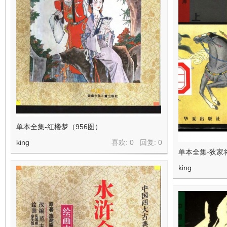
单本全集-红楼梦（956图）
king
喜欢: 0 回复:
0
单本全集-狄家
king