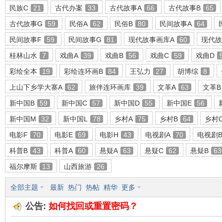
民族C
21
古代办案
33
古代故事A
66
古代故事B
65
古代故事G
59
民俗A
62
民俗B
80
民间故事A
64
民间故事F
59
民间故事G
81
现代故事画库A
60
现代故
环
桂林山水
7
戏曲A
39
戏曲B
56
戏曲C
59
戏曲D
彩绘全本
19
彩绘连环画B
84
王弘力
27
胡博综
8
上山下乡学大寨A
62
旅伴连环画库
39
文革A
63
文革B
新中国B
59
新中国C
57
新中国D
55
新中国E
56
新中国M
32
新中国L
78
乡村A
75
乡村B
64
乡村
电影F
70
电影E
69
电影H
43
电视剧A
70
电视剧
画
科普B
43
科普A
60
悬疑A
63
悬疑C
62
悬疑B
63
福尔摩斯
13
山西旅游
26
全部主题
最新
热门
热帖
精华
更多
公告:
如何找回或重置密码？