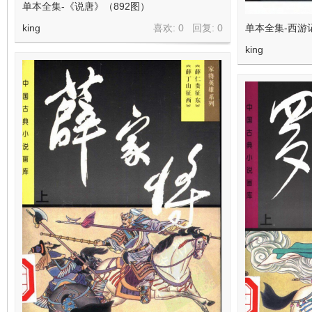
看
单本全集-《说唐》（892图）
king
喜欢: 0 回复:
0
单本全集-西游
king