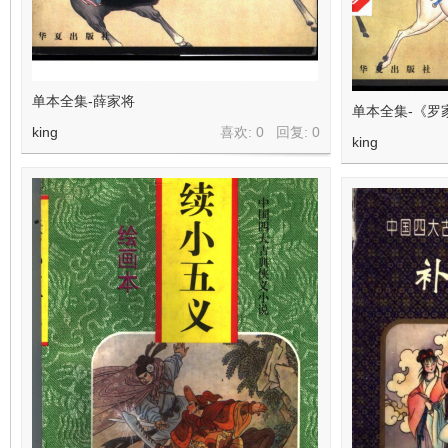
单本全集-薛家将
单本全集-《罗
king
喜欢: 0 回复:
0
king