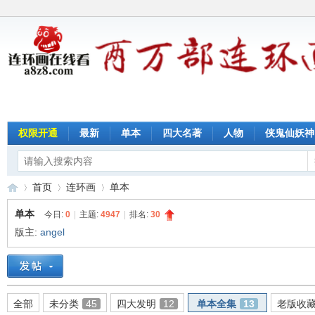
权限开通
最新
单本
四大名著
人物
侠鬼仙妖神
首页
连环画
单本
单本
今日:
0
|
主题:
4947
|
排名:
30
版主:
angel
连
»
›
›
全部
未分类
45
四大发明
12
单本全集
13
老版收