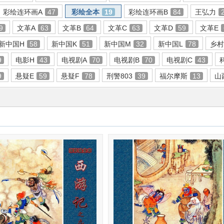
彩绘连环画A
47
彩绘全本
19
彩绘连环画B
84
王弘力
9
文革A
63
文革B
64
文革C
63
文革D
59
文革E
新中国H
58
新中国K
51
新中国M
32
新中国L
78
乡村
9
电影H
43
电视剧A
70
电视剧B
70
电视剧C
43
9
悬疑E
59
悬疑F
78
刑警803
39
福尔摩斯
13
山