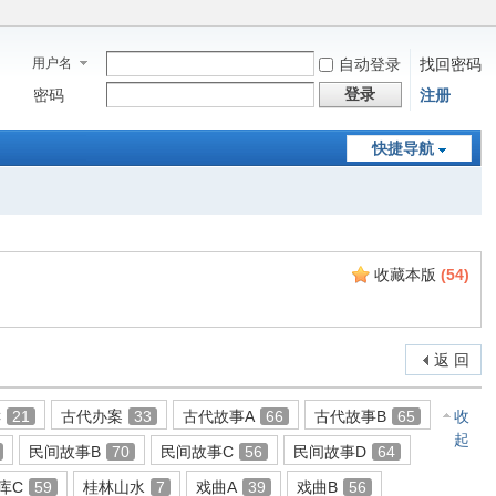
用户名
自动登录
找回密码
登录
密码
注册
快捷导航
收藏本版
(
54
)
返 回
C
21
古代办案
33
古代故事A
66
古代故事B
65
收
起
民间故事B
70
民间故事C
56
民间故事D
64
库C
59
桂林山水
7
戏曲A
39
戏曲B
56