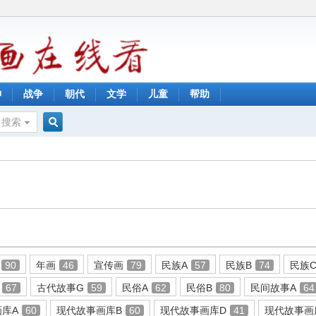
神
战争
朝代
文学
儿童
帮助
搜索
搜
索
90
年画
46
宣传画
79
民族A
57
民族B
74
民族
67
古代故事G
59
民俗A
62
民俗B
80
民间故事A
64
库A
60
现代故事画库B
60
现代故事画库D
41
现代故事画