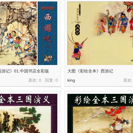
游记》01.中国书店全彩版
大图《彩绘全本》西游记
喜欢: 0 回复:
0
king
喜欢: