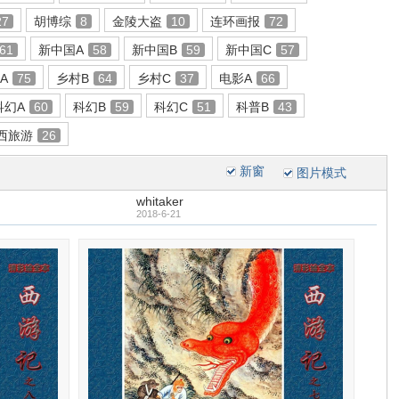
27
胡博综
8
金陵大盗
10
连环画报
72
61
新中国A
58
新中国B
59
新中国C
57
A
75
乡村B
64
乡村C
37
电影A
66
科幻A
60
科幻B
59
科幻C
51
科普B
43
西旅游
26
新窗
图片模式
whitaker
2018-6-21