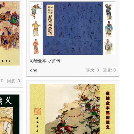
彩绘全本-水浒传
king
喜欢: 0 回复:
0
 0 回复:
0