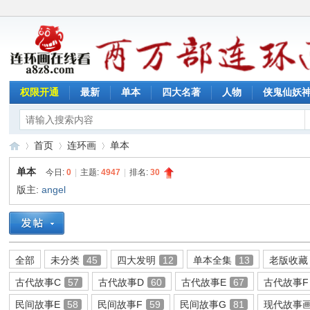
权限开通
最新
单本
四大名著
人物
侠鬼仙妖
首页
连环画
单本
单本
今日:
0
|
主题:
4947
|
排名:
30
版主:
angel
连
»
›
›
全部
未分类
45
四大发明
12
单本全集
13
老版收藏
古代故事C
57
古代故事D
60
古代故事E
67
古代故事F
民间故事E
58
民间故事F
59
民间故事G
81
现代故事画