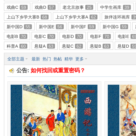
戏曲C
59
戏曲D
57
老北京故事
25
中学生画库
39
环
上山下乡学大寨B
68
上山下乡学大寨A
62
旅伴连环画库
3
新中国D
55
新中国E
56
新中国F
59
新中国G
59
电影B
70
电影C
70
电影D
70
电影F
70
电影E
6
科普A
60
悬疑A
63
悬疑C
62
悬疑B
63
悬疑D
5
全部主题
最新
热门
热帖
精华
更多
公告:
如何找回或重置密码？
画