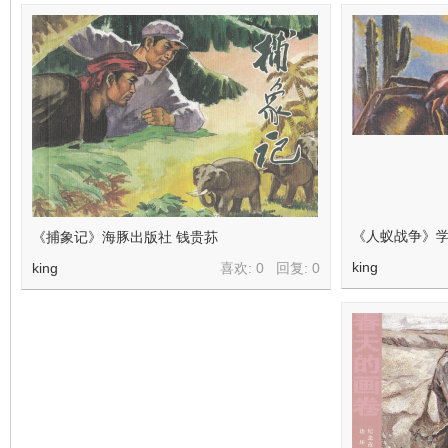
在
《人蚁战争》学
《捕象记》海豚出版社 钱贵荪
线
king
king
喜欢: 0 回复:
0