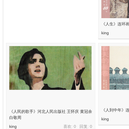
看
《人生》连环画
king
《人到中年》连
《人民的歌手》河北人民出版社 王怀庆 黄冠余
白敬周
king
king
喜欢: 0 回复:
0