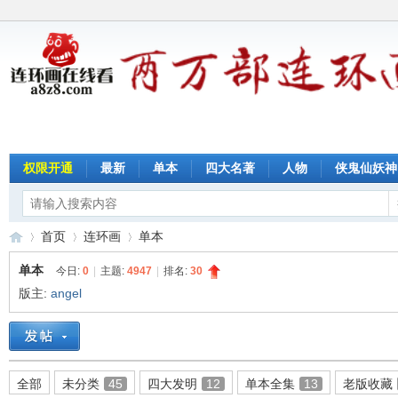
权限开通
最新
单本
四大名著
人物
侠鬼仙妖神
首页
连环画
单本
单本
今日:
0
|
主题:
4947
|
排名:
30
版主:
angel
连
»
›
›
全部
未分类
45
四大发明
12
单本全集
13
老版收藏