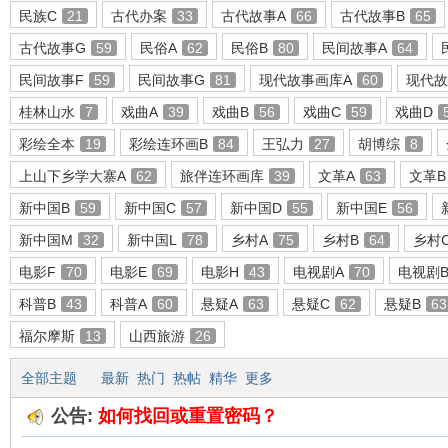
民族C
21
古代办案
33
古代故事A
66
古代故事B
65
古代故事G
59
民俗A
62
民俗B
80
民间故事A
64
民间故事F
59
民间故事G
81
现代故事画库A
60
现代故
环
桂林山水
7
戏曲A
39
戏曲B
56
戏曲C
59
戏曲D
彩绘全本
19
彩绘连环画B
84
王弘力
27
胡博综
8
上山下乡学大寨A
62
旅伴连环画库
39
文革A
63
文革B
新中国B
59
新中国C
57
新中国D
55
新中国E
56
新中国M
32
新中国L
78
乡村A
75
乡村B
64
乡村
电影F
70
电影E
69
电影H
43
电视剧A
70
电视剧
画
科普B
43
科普A
60
悬疑A
63
悬疑C
62
悬疑B
63
福尔摩斯
13
山西旅游
26
全部主题
最新
热门
热帖
精华
更多
公告:
如何找回或重置密码？