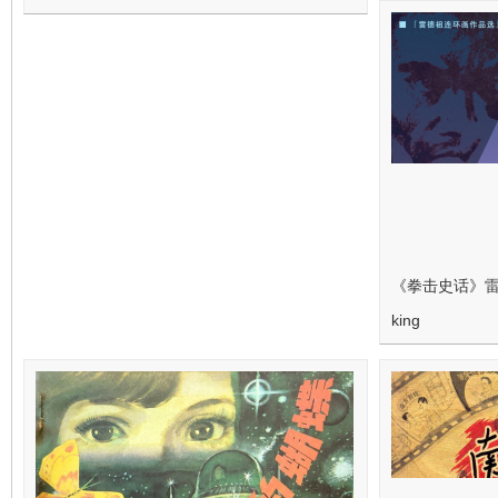
《拳击史话》
king