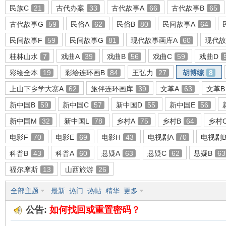
民族C
21
古代办案
33
古代故事A
66
古代故事B
65
古代故事G
59
民俗A
62
民俗B
80
民间故事A
64
民间故事F
59
民间故事G
81
现代故事画库A
60
现代故
环
桂林山水
7
戏曲A
39
戏曲B
56
戏曲C
59
戏曲D
彩绘全本
19
彩绘连环画B
84
王弘力
27
胡博综
8
上山下乡学大寨A
62
旅伴连环画库
39
文革A
63
文革B
新中国B
59
新中国C
57
新中国D
55
新中国E
56
新中国M
32
新中国L
78
乡村A
75
乡村B
64
乡村
电影F
70
电影E
69
电影H
43
电视剧A
70
电视剧
画
科普B
43
科普A
60
悬疑A
63
悬疑C
62
悬疑B
63
福尔摩斯
13
山西旅游
26
全部主题
最新
热门
热帖
精华
更多
公告:
如何找回或重置密码？