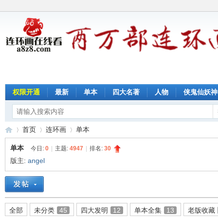
权限开通
最新
单本
四大名著
人物
侠鬼仙妖神
首页
连环画
单本
单本
今日:
0
|
主题:
4947
|
排名:
30
版主:
angel
连
»
›
›
全部
未分类
45
四大发明
12
单本全集
13
老版收藏