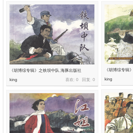
在
《胡博综专辑》
《胡博综专辑》之铁坝中队.海豚出版社
线
king
king
喜欢: 0 回复:
0