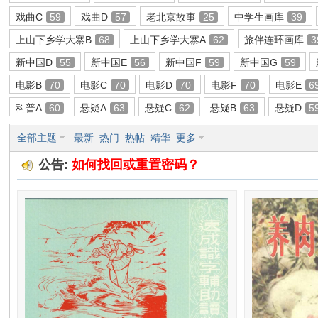
戏曲C
59
戏曲D
57
老北京故事
25
中学生画库
39
环
上山下乡学大寨B
68
上山下乡学大寨A
62
旅伴连环画库
3
新中国D
55
新中国E
56
新中国F
59
新中国G
59
电影B
70
电影C
70
电影D
70
电影F
70
电影E
6
科普A
60
悬疑A
63
悬疑C
62
悬疑B
63
悬疑D
5
全部主题
最新
热门
热帖
精华
更多
公告:
如何找回或重置密码？
画