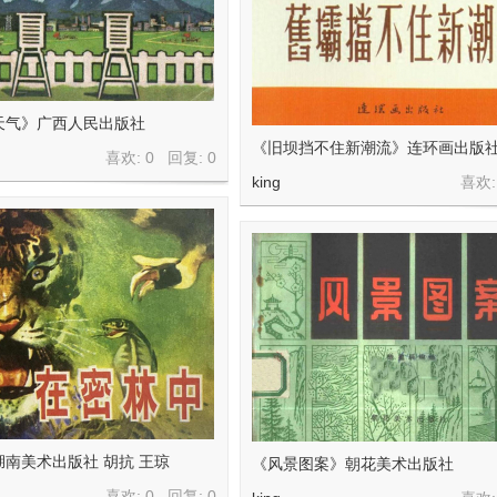
天气》广西人民出版社
《旧坝挡不住新潮流》连环画出版社
喜欢: 0 回复:
0
king
喜欢:
南美术出版社 胡抗 王琼
《风景图案》朝花美术出版社
喜欢: 0 回复:
0