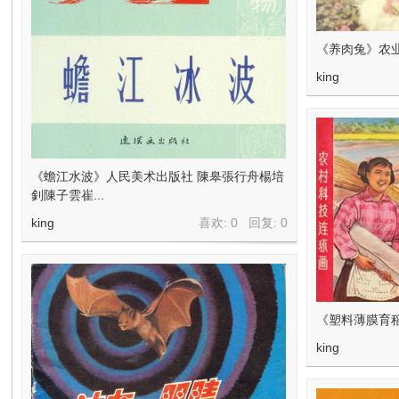
在
《养肉兔》农
king
《蟾江水波》人民美术出版社 陳皋張行舟楊培
线
釗陳子雲崔...
king
喜欢: 0 回复:
0
《塑料薄膜育
king
看