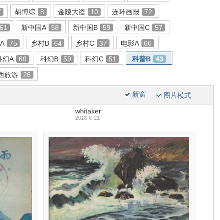
7
胡博综
8
金陵大盗
10
连环画报
72
61
新中国A
58
新中国B
59
新中国C
57
A
75
乡村B
64
乡村C
37
电影A
66
科幻A
60
科幻B
59
科幻C
51
科普B
43
西旅游
26
新窗
图片模式
whitaker
2018-6-21