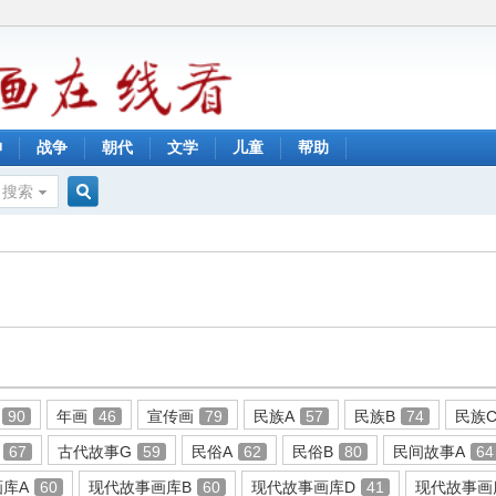
神
战争
朝代
文学
儿童
帮助
搜索
搜
索
90
年画
46
宣传画
79
民族A
57
民族B
74
民族
67
古代故事G
59
民俗A
62
民俗B
80
民间故事A
64
库A
60
现代故事画库B
60
现代故事画库D
41
现代故事画