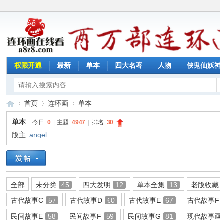
权限开通
最新
单本
四大名著
人物
侠鬼仙妖
首页
连环画
单本
单本
今日:
0
|
主题:
4947
|
排名:
30
版主:
angel
连
»
›
›
全部
未分类
45
四大发明
12
单本全集
13
老版收藏
古代故事C
57
古代故事D
60
古代故事E
67
古代故事F
民间故事E
58
民间故事F
59
民间故事G
81
现代故事画