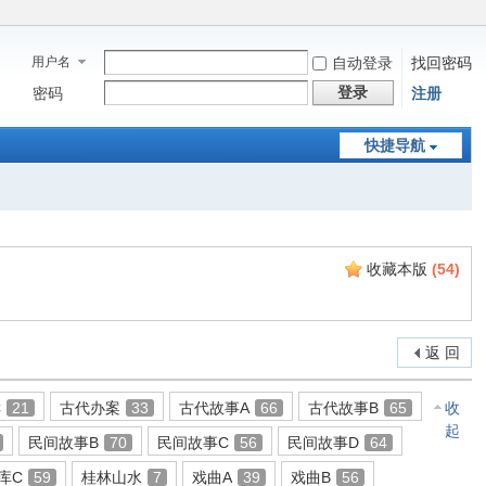
用户名
自动登录
找回密码
登录
密码
注册
快捷导航
收藏本版
(
54
)
返 回
C
21
古代办案
33
古代故事A
66
古代故事B
65
收
起
民间故事B
70
民间故事C
56
民间故事D
64
库C
59
桂林山水
7
戏曲A
39
戏曲B
56