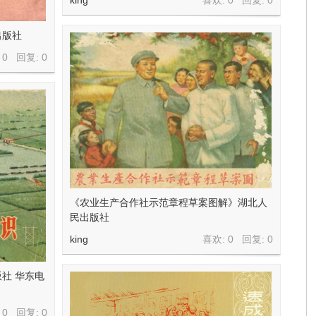
king
喜欢: 0 回复:
0
出版社
 0 回复:
0
《农业生产合作社示范章程草案图解》湖北人
民出版社
king
喜欢: 0 回复:
0
社 华东电
 0 回复:
0