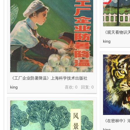
《观天看物识
king
《工厂企业防暑降温》上海科学技术出版社
king
喜欢: 0 回复:
0
《在密林中》湖
king