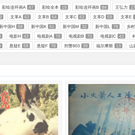
彩绘连环画A
47
彩绘全本
19
彩绘连环画B
84
王弘力
2
9
文革A
63
文革B
64
文革C
63
文革D
59
文革E
新中国H
58
新中国K
51
新中国M
32
新中国L
78
乡村
9
电影H
43
电视剧A
70
电视剧B
70
电视剧C
43
9
悬疑E
59
悬疑F
78
刑警803
39
福尔摩斯
13
山