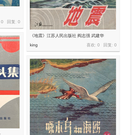
 0 回复:
0
《地震》江苏人民出版社 阎志强 武建华
king
喜欢: 0 回复:
0
社