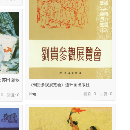
 苏田 颜敏
《刘贵参观展览会》连环画出版社
king
喜欢: 0 回复:
0
 0 回复:
0