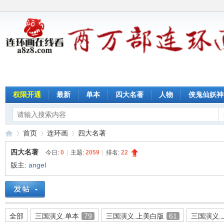
权限开通
最新
单本
四大名著
人物
侠鬼仙妖神
首页
连环画
四大名著
四大名著
今日:
0
|
主题:
2059
|
排名:
22
版主:
angel
连
»
›
›
全部
三国演义.单本
79
三国演义.上美白版
61
三国演义.