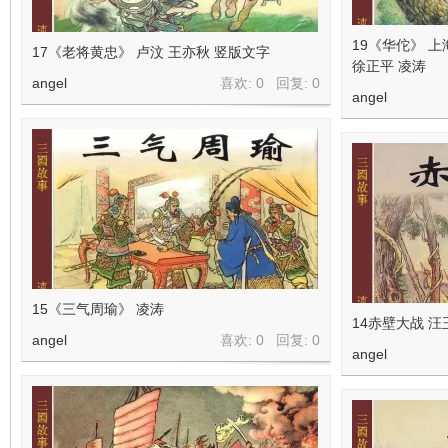
19《华佗》 上
17《老将黄忠》 卢汶 王亦秋 竖版文字
徐正平 凌涛
angel
喜欢: 0 回复:
0
angel
15《三气周瑜》 凌涛
14赤壁大战 汪
angel
喜欢: 0 回复:
0
angel