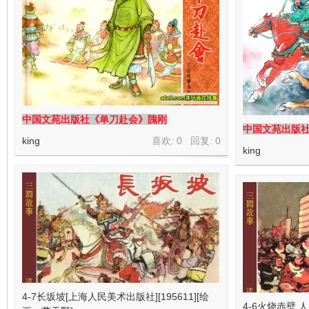
中国文苑出版社《单刀赴会》隗刚
中国文苑出版
king
喜欢: 0 回复:
0
king
4-7长坂坡[上海人民美术出版社][195611][绘
4-6火烧赤壁 