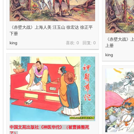
《赤壁大战》上海人美 汪玉山 徐宏达 徐正平
下册
《赤壁大战》上
king
喜欢: 0 回复:
0
上册
king
中国文苑出版社《神医华佗》（被曹操整死
了）