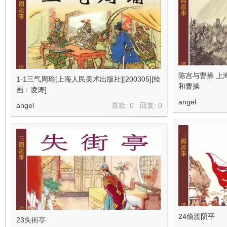
陈宫与曹操 上
1-1三气周瑜[上海人民美术出版社][200305][绘
和曹操
画：凌涛]
angel
angel
喜欢: 0 回复:
0
24偷渡阴平
23失街亭