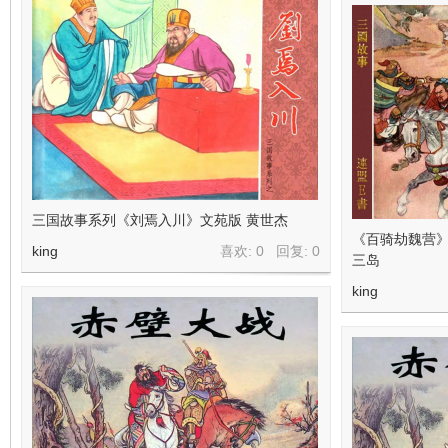
三国故事系列《刘焉入川》文苑版 黄世杰
《百骑劫魏营》
king
喜欢: 0 回复:
0
三岛
king