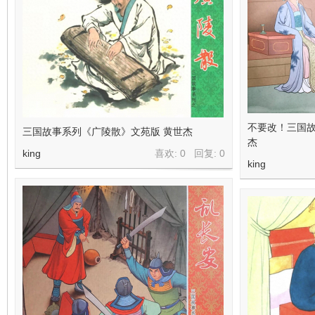
在
不要改！三国故
三国故事系列《广陵散》文苑版 黄世杰
杰
king
喜欢: 0 回复:
0
king
线