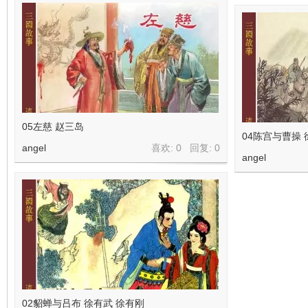
05左慈 赵三岛
04陈宫与曹操 
angel
喜欢: 0 回复:
0
angel
02貂蝉与吕布 徐有武 徐有刚