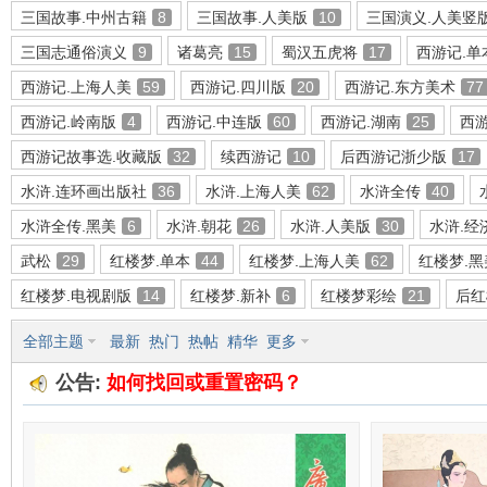
三国故事.中州古籍
8
三国故事.人美版
10
三国演义.人美竖
三国志通俗演义
9
诸葛亮
15
蜀汉五虎将
17
西游记.单
西游记.上海人美
59
西游记.四川版
20
西游记.东方美术
77
环
西游记.岭南版
4
西游记.中连版
60
西游记.湖南
25
西游
西游记故事选.收藏版
32
续西游记
10
后西游记浙少版
17
水浒.连环画出版社
36
水浒.上海人美
62
水浒全传
40
水浒全传.黑美
6
水浒.朝花
26
水浒.人美版
30
水浒.经
武松
29
红楼梦.单本
44
红楼梦.上海人美
62
红楼梦.黑
红楼梦.电视剧版
14
红楼梦.新补
6
红楼梦彩绘
21
后红
画
全部主题
最新
热门
热帖
精华
更多
公告:
如何找回或重置密码？