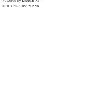
Powered by
Discuz!
X3.4
© 2001-2023
Discuz! Team
.