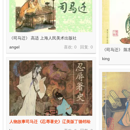
在
《司马迁》 高适 上海人民美术出版社
angel
喜欢: 0 回复:
0
《司马迁》 陈
king
线
人物故事司马迁《忍辱著史》辽美版丁德邻绘