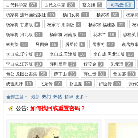
古代科学家
67
古代文学家
20
蔡文姬
5
司马迁
5
杨家将.连环画出版社
10
杨门女将
11
杨家将
30
杨家
杨家将.甘肃版
6
杨家将.湖南版
8
杨家将.福建版
22
杨
环
杨家将.河北版
21
杨家将.河南版
10
花木兰
16
穆桂英
林则徐
12
吕四娘
15
后岳传
6
岳家将
42
说岳故
李自成.辽宁版
13
李自成.天津版
10
李自成.黑龙江版
53
李自成.江苏版
10
薛刚反唐
37
程咬金
3
朱元璋
39
包公.龙图公案集
58
薛丁山
26
薛仁贵
31
曾国藩
30
成吉思汗
19
飞龙传
10
赵匡胤
27
奸臣传
10
张作
画
全部主题
最新
热门
热帖
精华
更多
公告:
如何找回或重置密码？