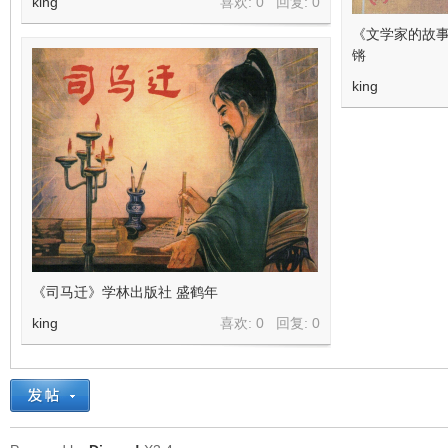
king
喜欢: 0 回复:
0
看
《文学家的故事
锵
king
《司马迁》学林出版社 盛鹤年
king
喜欢: 0 回复:
0