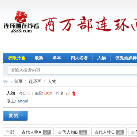
权限开通
最新
单本
四大名著
人物
侠鬼仙妖神
首页
连环画
人物
人物
今日:
0
|
主题:
1919
|
排名:
23
版主:
angel
连
»
›
›
全部
古代人物A
67
古代人物B
52
古代人物C
56
古