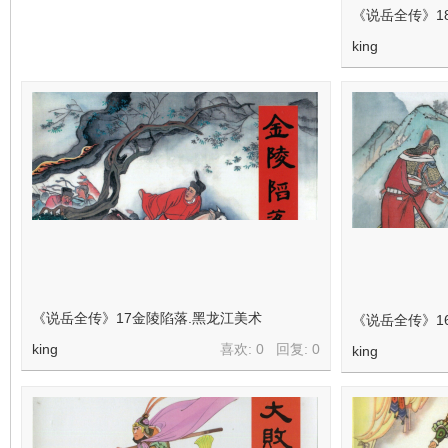
看
《说岳全传》1
king
《说岳全传》17金陵陷落.黑龙江美术
《说岳全传》1
king
喜欢: 0 回复:
0
king