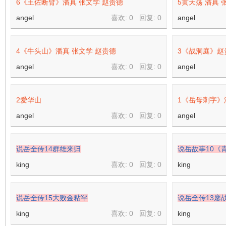
king
8抗金凯旋
7风波亭 潘真 
angel
喜欢: 0 回复:
0
angel
6《王佐断臂》潘真 张文学 赵贵德
5黄天荡 潘真 
angel
喜欢: 0 回复:
0
angel
4《牛头山》潘真 张文学 赵贵德
3《战洞庭》赵
angel
喜欢: 0 回复:
0
angel
2爱华山
1《岳母刺字》
angel
喜欢: 0 回复:
0
angel