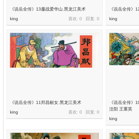
《说岳全传》13鏖战爱华山.黑龙江美术
《说岳全传》1
king
喜欢: 0 回复:
0
king
《说岳全传》11邦昌献女.黑龙江美术
《说岳全传》1
汶阳 王重英
king
喜欢: 0 回复:
0
king