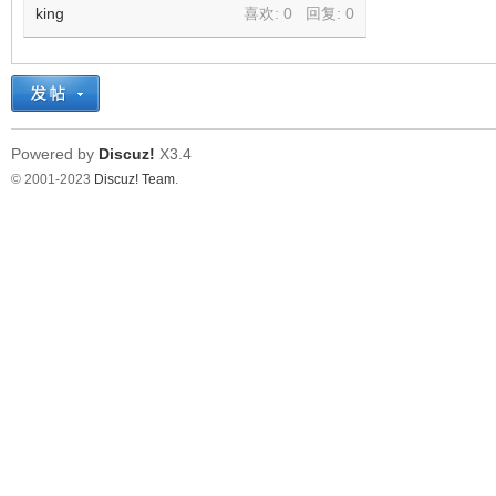
说岳全传04周三畏赠剑
说岳全传03宗
king
喜欢: 0 回复:
0
king
说岳全传02义收牛皋
king
喜欢: 0 回复:
0
Powered by
Discuz!
X3.4
© 2001-2023
Discuz! Team
.