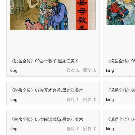
《说岳全传》09岳母教子.黑龙江美术
《说岳全传》0
king
喜欢: 0 回复:
0
king
《说岳全传》0
king
《说岳全传》0
king