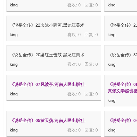
king
喜欢: 0 回复:
0
king
《说岳全传》25朱仙镇大捷.黑龙江美术
《说岳全传》2
king
喜欢: 0 回复:
0
king
《说岳全传》23王佐断臂.黑龙江美术
《说岳全传》2
king
喜欢: 0 回复:
0
king
《说岳全传》21秦桧卖身.黑龙江美术
《说岳全传》2
king
喜欢: 0 回复:
0
king
《说岳全传》30万民祭忠魂.黑龙江美术
《说岳全传》0
king
喜欢: 0 回复:
0
king