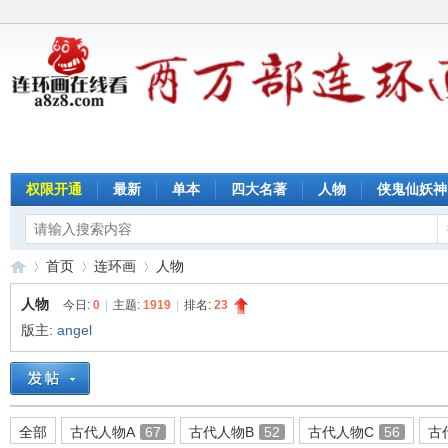
权限开通
最新
单本
四大名著
人物
侠鬼仙妖神
首页
连环画
人物
人物
今日:
0
|
主题:
1919
|
排名:
23
版主:
angel
连
»
›
›
全部
古代人物A
67
古代人物B
52
古代人物C
56
古