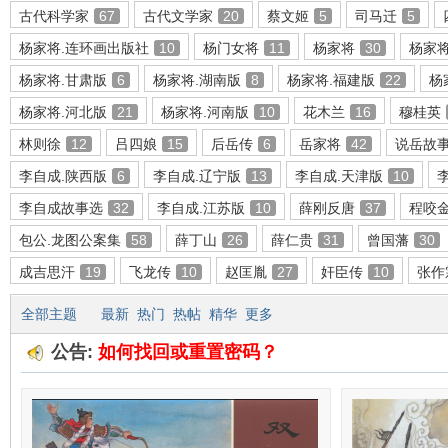
古代科学家
67
古代文学家
20
蔡文姬
5
司马迁
5
杨家将.连环画出版社
10
杨门女将
11
杨家将
30
杨家
杨家将.甘肃版
6
杨家将.湖南版
8
杨家将.福建版
22
杨
环
杨家将.河北版
21
杨家将.河南版
10
花木兰
16
穆桂英
林则徐
12
吕四娘
15
后岳传
6
岳家将
42
说岳故
李自成.陕西版
6
李自成.辽宁版
13
李自成.天津版
10
李自成故事选
32
李自成.江苏版
10
薛刚反唐
37
程咬
包公.龙图公案集
58
薛丁山
26
薛仁贵
31
曾国藩
30
成吉思汗
19
飞龙传
10
赵匡胤
27
奸臣传
10
张作
画
全部主题
最新
热门
热帖
精华
更多
公告:
如何找回或重置密码？