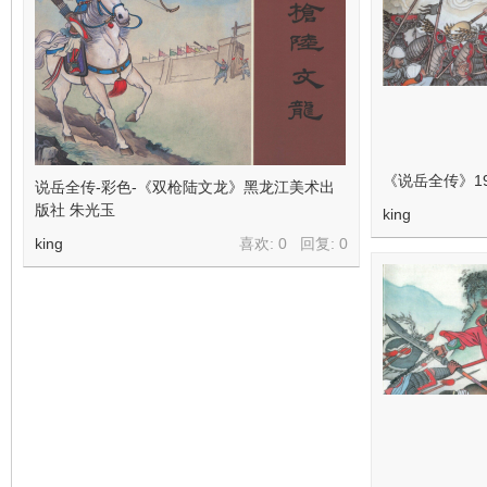
在
《说岳全传》1
说岳全传-彩色-《双枪陆文龙》黑龙江美术出
版社 朱光玉
king
king
喜欢: 0 回复:
0
线