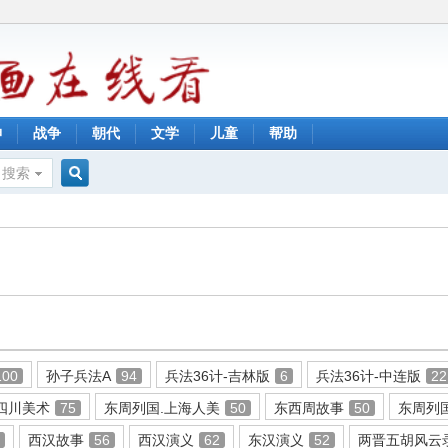
神
战争
朝代
文学
儿童
帮助
搜索
搜
索
100
孙子兵法A
94
兵法36计-吉林版
6
兵法36计-中连版
22
四川美术
75
东周列国.上海人美
50
东西周故事
50
东周列
0
西汉故事
56
西汉演义
62
东汉演义
52
两晋五胡风云