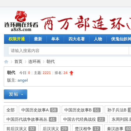
权限开通
最新
单本
四大名著
人物
侠鬼仙妖
首页
连环画
朝代
朝代
今日:
0
|
主题:
2221
|
排名:
24
版主:
angel
连
»
›
›
全部
中国历史故事A
58
中国历史故事B
51
孙子兵法B
中国历代战争故事画丛
41
中国古代经典战役
22
东周列国.
前后汉演义
32
后汉演义
29
楚汉相争
12
秦汉故事
6