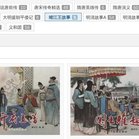
说唐前传
10
唐宋传奇精选
48
隋唐英雄传
6
隋唐演义
60
大明援朝平倭记
8
靖江王故事
5
明清故事A
54
明清故
5
义和团
56