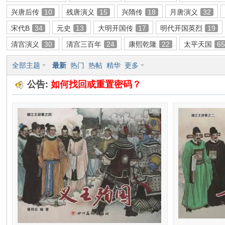
兴唐后传
10
残唐演义
15
兴隋传
18
月唐演义
32
环
宋代B
34
元史
13
大明开国传
17
明代开国英烈
19
清宫演义
30
清宫三百年
24
康熙乾隆
22
太平天国
6
全部主题
最新
热门
热帖
精华
更多
公告:
如何找回或重置密码？
画