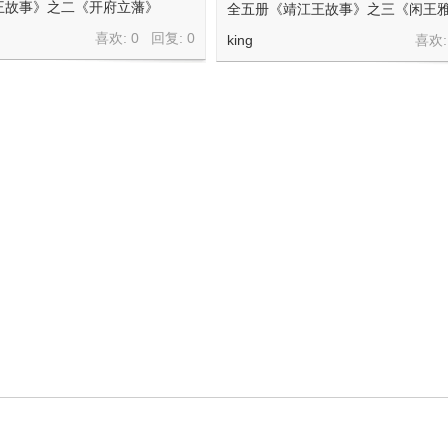
王故事》之二《开府立藩》
全五册《靖江王故事》之三《闲王
喜欢: 0 回复:
0
king
喜欢: