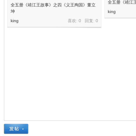
在
全五册《靖江
全五册《靖江王故事》之四《义王殉国》董立
坤
king
king
喜欢: 0 回复:
0
线
看