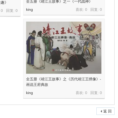
全五册《靖江王故事》之一《一代战神》
雅趣》
king
喜欢: 0 回复:
0
 0 回复:
0
全五册《靖江王故事》之《历代靖江王绣像》-
画说王府典故
king
喜欢: 0 回复:
0
返 回