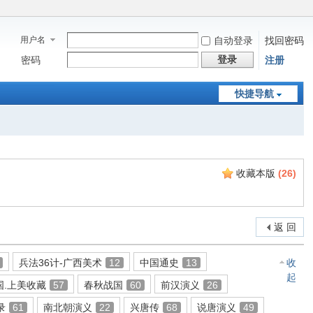
用户名
自动登录
找回密码
登录
密码
注册
快捷导航
收藏本版
(
26
)
返 回
兵法36计-广西美术
12
中国通史
13
收
起
国.上美收藏
57
春秋战国
60
前汉演义
26
录
61
南北朝演义
22
兴唐传
68
说唐演义
49