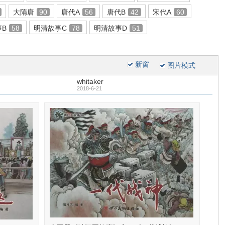
大隋唐
90
唐代A
56
唐代B
42
宋代A
60
事B
58
明清故事C
78
明清故事D
51
新窗
图片模式
whitaker
2018-6-21