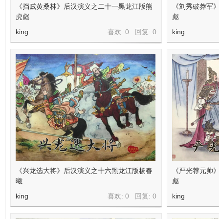
《挡贼黄桑林》后汉演义之二十一黑龙江版熊
《刘秀破莽军
虎彪
彪
king
喜欢: 0 回复:
0
king
《兴龙选大将》后汉演义之十六黑龙江版杨春
《严光荐元帅》
曦
彪
king
喜欢: 0 回复:
0
king