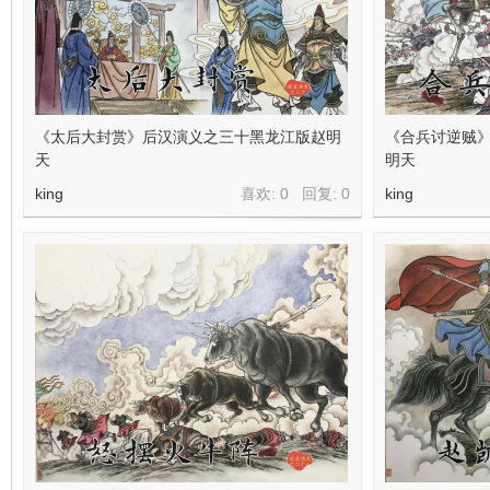
在
《太后大封赏》后汉演义之三十黑龙江版赵明
《合兵讨逆贼
天
明天
king
喜欢: 0 回复:
0
king
线