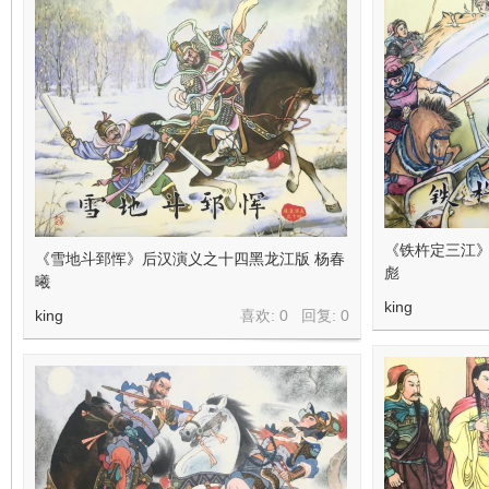
《铁杵定三江》
《雪地斗郅恽》后汉演义之十四黑龙江版 杨春
彪
曦
king
king
喜欢: 0 回复:
0