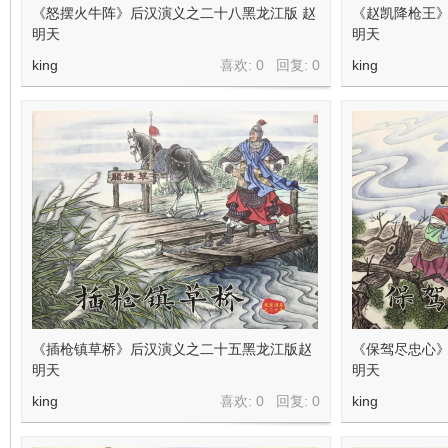
看
《怒摆火牛阵》后汉演义之二十八黑龙江版 赵
《赵凯降枪王》
明天
明天
king
喜欢: 0 回复:
0
king
《插枪镇草桥》后汉演义之二十五黑龙江版赵
《保驾尽忠心
明天
明天
king
喜欢: 0 回复:
0
king