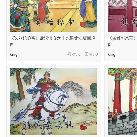
《诛莽始称帝》后汉演义之十九黑龙江版熊虎
《焦雄刺亲王
彪
彪
king
喜欢: 0 回复:
0
king