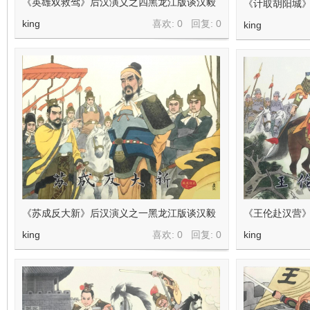
《英雄双救驾》后汉演义之四黑龙江版谈汉毅
《计取胡阳城
king
喜欢: 0 回复:
0
king
《苏成反大新》后汉演义之一黑龙江版谈汉毅
《王伦赴汉营
king
喜欢: 0 回复:
0
king