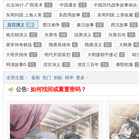
兵法36计-广西美术
12
中国通史
13
中国历代战争故事画丛
东周列国.上海人美
50
东西周故事
50
东周列国.上美收藏
5
后汉演义
29
楚汉相争
12
秦汉故事
60
西汉故事
56
环
南北朝演义
22
兴唐传
68
说唐演义
49
兴唐后传
10
唐宋传奇精选
48
隋唐英雄传
6
隋唐演义
60
大隋唐
9
大明开国传
17
明代开国英烈
19
大明援朝平倭记
8
靖
明清故事D
51
清宫演义
30
清宫三百年
24
康熙乾隆
2
全部主题
最新
热门
热帖
精华
更多
公告:
如何找回或重置密码？
画