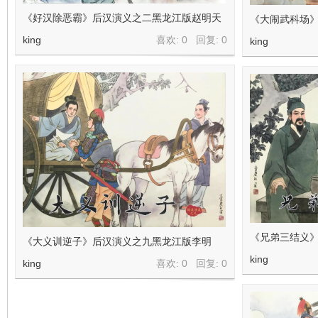
《好汉除恶霸》后汉演义之二黑龙江版赵明天
《大闹武科场
king
喜欢: 0 回复:
0
king
《兄弟三结义
《大义训逆子》后汉演义之九黑龙江版李明
king
king
喜欢: 0 回复:
0