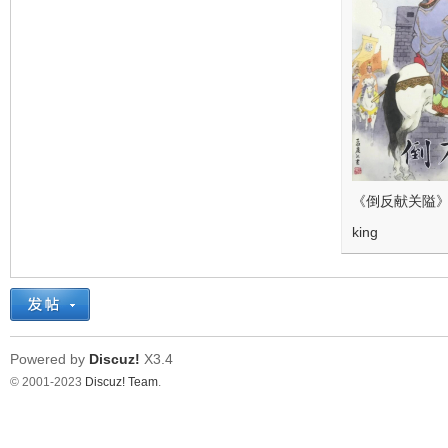
《倒反献关隘
king
Powered by
Discuz!
X3.4
© 2001-2023
Discuz! Team
.