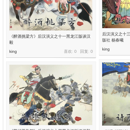
后汉演义之十
《醉酒挑梁方》后汉演义之十一黑龙江版谈汉
版社 杨春曦
毅
king
king
喜欢: 0 回复:
0