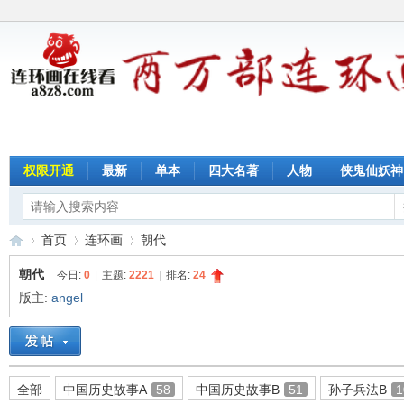
权限开通
最新
单本
四大名著
人物
侠鬼仙妖神
首页
连环画
朝代
朝代
今日:
0
|
主题:
2221
|
排名:
24
版主:
angel
连
»
›
›
全部
中国历史故事A
58
中国历史故事B
51
孙子兵法B
1