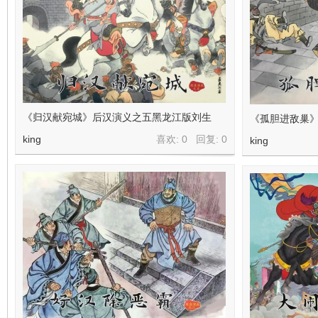
《归汉献宛城》后汉演义之五黑龙江版刘生
《孤胆进敌巢
king
喜欢: 0 回复:
0
king