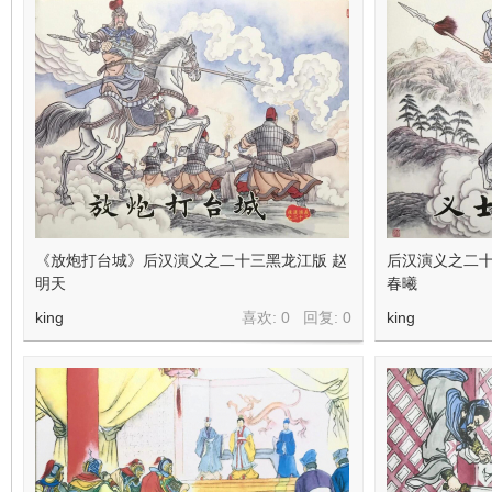
《放炮打台城》后汉演义之二十三黑龙江版 赵
后汉演义之二十
明天
春曦
king
喜欢: 0 回复:
0
king