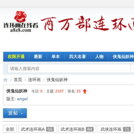
权限开通
最新
单本
四大名著
人物
侠鬼仙妖神
首页
连环画
侠鬼仙妖神
侠鬼仙妖神
今日:
0
|
主题:
2197
|
排名:
25
版主:
angel
连
»
›
›
全部
武术连环画A
56
武术连环画B
84
武侠连环画
71