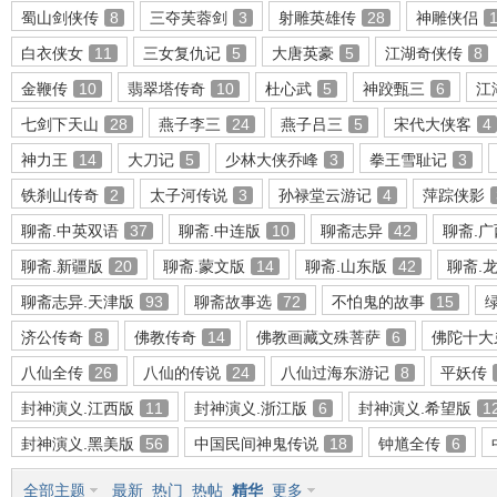
蜀山剑侠传
8
三夺芙蓉剑
3
射雕英雄传
28
神雕侠侣
白衣侠女
11
三女复仇记
5
大唐英豪
5
江湖奇侠传
8
金鞭传
10
翡翠塔传奇
10
杜心武
5
神跤甄三
6
江
环
七剑下天山
28
燕子李三
24
燕子吕三
5
宋代大侠客
4
神力王
14
大刀记
5
少林大侠乔峰
3
拳王雪耻记
3
铁刹山传奇
2
太子河传说
3
孙禄堂云游记
4
萍踪侠影
聊斋.中英双语
37
聊斋.中连版
10
聊斋志异
42
聊斋.
聊斋.新疆版
20
聊斋.蒙文版
14
聊斋.山东版
42
聊斋.
聊斋志异.天津版
93
聊斋故事选
72
不怕鬼的故事
15
画
济公传奇
8
佛教传奇
14
佛教画藏文殊菩萨
6
佛陀十大
八仙全传
26
八仙的传说
24
八仙过海东游记
8
平妖传
封神演义.江西版
11
封神演义.浙江版
6
封神演义.希望版
1
封神演义.黑美版
56
中国民间神鬼传说
18
钟馗全传
6
全部主题
最新
热门
热帖
精华
更多