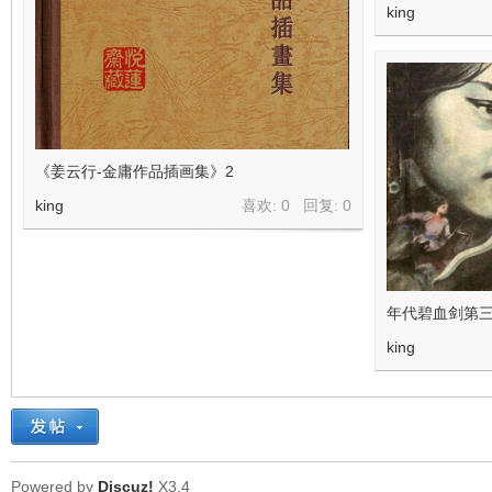
king
《姜云行-金庸作品插画集》2
king
喜欢: 0 回复:
0
年代碧血剑第
king
Powered by
Discuz!
X3.4