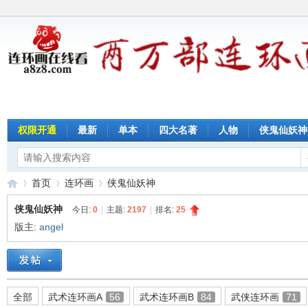
权限开通
最新
单本
四大名著
人物
侠鬼仙妖神
首页
连环画
侠鬼仙妖神
侠鬼仙妖神
今日:
0
|
主题:
2197
|
排名:
25
版主:
angel
连
»
›
›
全部
武术连环画A
56
武术连环画B
84
武侠连环画
71