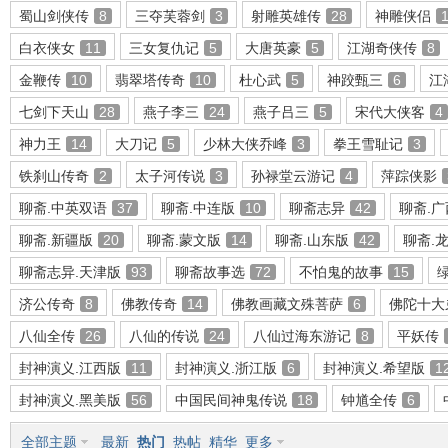
蜀山剑侠传
8
三夺芙蓉剑
3
射雕英雄传
28
神雕侠侣
白衣侠女
11
三女复仇记
5
大唐英豪
5
江湖奇侠传
8
金鞭传
10
翡翠塔传奇
10
杜心武
5
神跤甄三
6
江
环
七剑下天山
28
燕子李三
24
燕子吕三
5
宋代大侠客
4
神力王
14
大刀记
5
少林大侠乔峰
3
拳王雪耻记
3
铁刹山传奇
2
太子河传说
3
孙禄堂云游记
4
萍踪侠影
聊斋.中英双语
37
聊斋.中连版
10
聊斋志异
42
聊斋.
聊斋.新疆版
20
聊斋.蒙文版
14
聊斋.山东版
42
聊斋.
聊斋志异.天津版
93
聊斋故事选
72
不怕鬼的故事
15
画
济公传奇
8
佛教传奇
14
佛教画藏文殊菩萨
6
佛陀十大
八仙全传
26
八仙的传说
24
八仙过海东游记
8
平妖传
封神演义.江西版
11
封神演义.浙江版
6
封神演义.希望版
1
封神演义.黑美版
56
中国民间神鬼传说
18
钟馗全传
6
全部主题
最新
热门
热帖
精华
更多