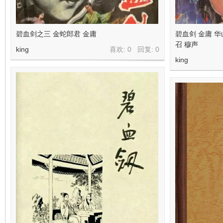
看
碧血剑之三 金蛇郎君 金庸
碧血剑 金庸 华
召 穆声
king
喜欢: 0 回复:
0
king