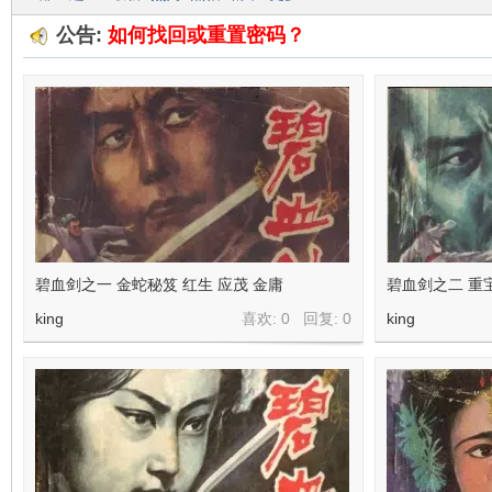
公告:
如何找回或重置密码？
在
线
碧血剑之一 金蛇秘笈 红生 应茂 金庸
碧血剑之二 重
king
喜欢: 0 回复:
0
king