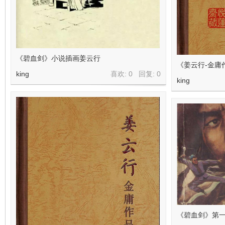
《碧血剑》小说插画姜云行
《姜云行-金庸
king
喜欢: 0 回复:
0
king
《碧血剑》第一