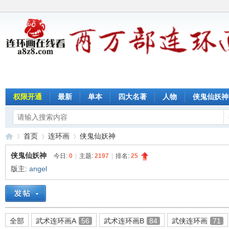
权限开通
最新
单本
四大名著
人物
侠鬼仙妖神
首页
连环画
侠鬼仙妖神
侠鬼仙妖神
今日:
0
|
主题:
2197
|
排名:
25
版主:
angel
连
»
›
›
全部
武术连环画A
56
武术连环画B
84
武侠连环画
71