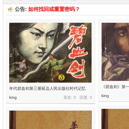
公告:
如何找回或重置密码？
在
线
《碧血剑》第一
年代碧血剑第三册延边人民出版社时代记忆
king
king
喜欢: 0 回复:
0