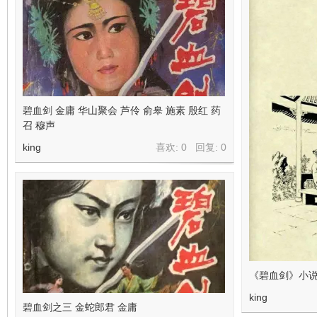
碧血剑 金庸 华山聚会 芦伶 俞皋 施素 殷红 药
召 穆声
king
喜欢: 0 回复:
0
《碧血剑》小
king
碧血剑之三 金蛇郎君 金庸