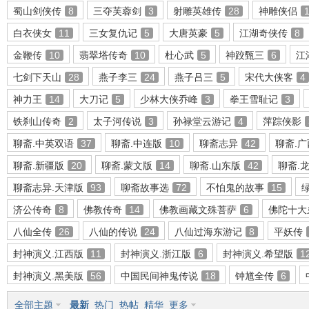
蜀山剑侠传
8
三夺芙蓉剑
3
射雕英雄传
28
神雕侠侣
白衣侠女
11
三女复仇记
5
大唐英豪
5
江湖奇侠传
8
金鞭传
10
翡翠塔传奇
10
杜心武
5
神跤甄三
6
江
环
七剑下天山
28
燕子李三
24
燕子吕三
5
宋代大侠客
4
神力王
14
大刀记
5
少林大侠乔峰
3
拳王雪耻记
3
铁刹山传奇
2
太子河传说
3
孙禄堂云游记
4
萍踪侠影
聊斋.中英双语
37
聊斋.中连版
10
聊斋志异
42
聊斋.
聊斋.新疆版
20
聊斋.蒙文版
14
聊斋.山东版
42
聊斋.
聊斋志异.天津版
93
聊斋故事选
72
不怕鬼的故事
15
画
济公传奇
8
佛教传奇
14
佛教画藏文殊菩萨
6
佛陀十大
八仙全传
26
八仙的传说
24
八仙过海东游记
8
平妖传
封神演义.江西版
11
封神演义.浙江版
6
封神演义.希望版
1
封神演义.黑美版
56
中国民间神鬼传说
18
钟馗全传
6
全部主题
最新
热门
热帖
精华
更多