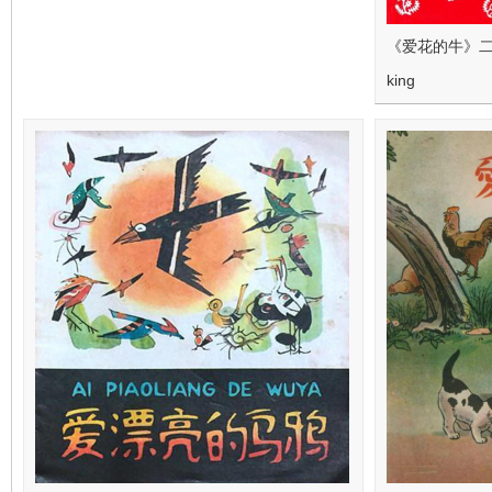
《爱花的牛》
king