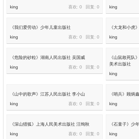
king
喜欢: 0 回复:
0
king
《我们爱劳动》少年儿童出版社
《大龙和小虎》
king
喜欢: 0 回复:
0
king
《危险的砂粒》湖南人民出版社 吴国威
《山鼠敢死队
美术出版社
king
喜欢: 0 回复:
0
king
《山中的歌声》江苏人民出版社 李小山
《哨兵》顾炳
king
喜欢: 0 回复:
0
king
《深山猎狐》上海人民美术出版社 汪绚秋
《石童子》少
king
喜欢: 0 回复:
0
king