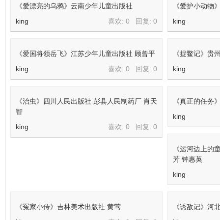
《爱漂亮的乌鸦》云南少年儿童出版社
《爱护小动物
king
喜欢: 0 回复:
0
king
《爱国将领岳飞》江苏少年儿童出版社 顾曾平
《捉鳖记》贵州
king
喜欢: 0 回复:
0
king
《治虫》四川人民出版社 彭县人民制药厂 肖天
《真正的任务》
智
king
king
喜欢: 0 回复:
0
《运河边上的童
芳 钟惠英
king
《冤家小传》吉林美术出版社 黄莺
《诱敌记》河北