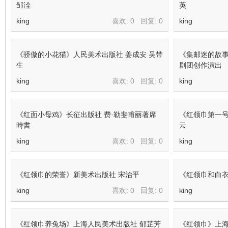
邹洤
英
king
喜欢: 0 回复:
0
king
《骄傲的小花猫》人民美术出版社 姜成安 吴带
《集邮迷的故事
生
剧团创作演出
king
喜欢: 0 回复:
0
king
《红面小母鸡》长征出版社 费·勒斐甫丽著席
《红领巾第一号
時書
云
king
喜欢: 0 回复:
0
king
《红领巾的荣誉》新美术出版社 宋治平
《红领巾和白衣
king
喜欢: 0 回复:
0
king
《红领巾养兔场》上海人民美术出版社 郁芷芳
《红领巾》上海