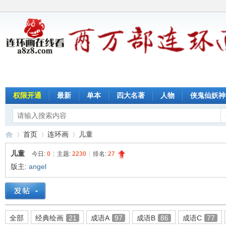
权限开通
最新
单本
四大名著
人物
侠鬼仙妖神
首页
连环画
儿童
儿童
今日:
0
|
主题:
2230
|
排名:
27
版主:
angel
连
»
›
›
全部
经典绘画
21
成语A
97
成语B
86
成语C
77