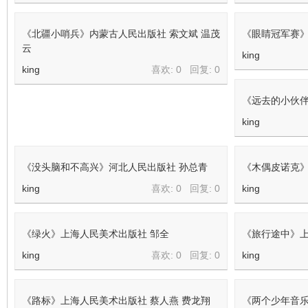
《北疆小哨兵》内蒙古人民出版社 索文斌 温茂
《眼睛冠军赛》
云
king
king
喜欢: 0 回复:
0
《远去的小伙伴
king
《没头脑和不高兴》河北人民出版社 孙总青
《木偶皮诺克
king
喜欢: 0 回复:
0
king
《绿火》上海人民美术出版社 邹全
《旅行途中》上
king
喜欢: 0 回复:
0
king
《路标》上海人民美术出版社 蔡人燕 费龙翔
《两个少年音乐