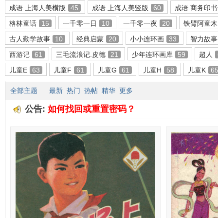
成语.上海人美横版
45
成语.上海人美竖版
60
成语.商务印
格林童话
15
一千零一日
10
一千零一夜
20
铁臂阿童木
古人勤学故事
10
经典启蒙
20
小小连环画
33
智力故事
环
西游记
61
三毛流浪记.皮德
21
少年连环画库
59
超人
儿童E
63
儿童F
61
儿童G
61
儿童H
58
儿童K
6
全部主题
最新
热门
热帖
精华
更多
公告:
如何找回或重置密码？
画