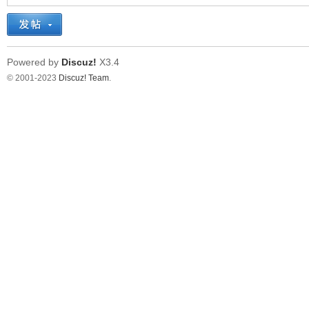
Powered by
Discuz!
X3.4
© 2001-2023
Discuz! Team
.