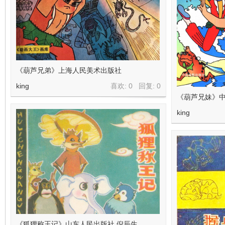
《葫芦兄弟》上海人民美术出版社
king
喜欢: 0 回复:
0
《葫芦兄妹》
king
《狐狸称王记》山东人民出版社 倪辰生