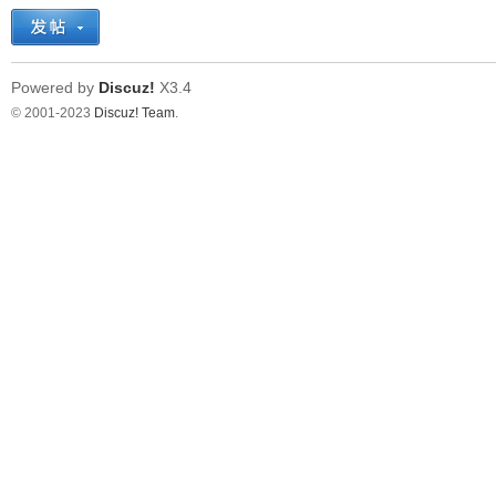
Powered by
Discuz!
X3.4
© 2001-2023
Discuz! Team
.