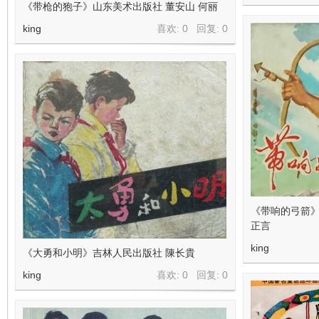
《带枪的狍子》山东美术出版社 董安山 何丽
king
喜欢: 0 回复:
0
《带响的弓箭》
正言
king
《大勇和小明》吉林人民出版社 陳长貴
king
喜欢: 0 回复:
0