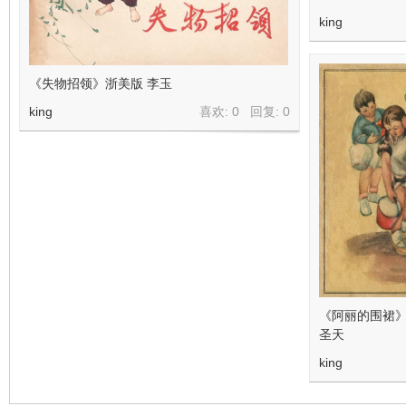
king
《失物招领》浙美版 李玉
king
喜欢: 0 回复:
0
《阿丽的围裙》
圣天
king