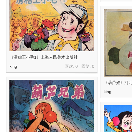
《滑稽王小毛1》上海人民美术出版社
king
喜欢: 0 回复:
0
《葫芦娃》河
king