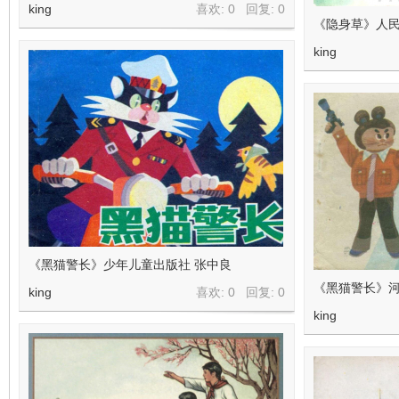
king
喜欢: 0 回复:
0
《隐身草》人
king
《黑猫警长》少年儿童出版社 张中良
《黑猫警长》河
king
喜欢: 0 回复:
0
king