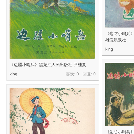
《边防小哨兵》
雄倪洪泉杜...
king
《边疆小哨兵》黑龙江人民出版社 尹桂复
king
喜欢: 0 回复:
0
《边防小哨兵》