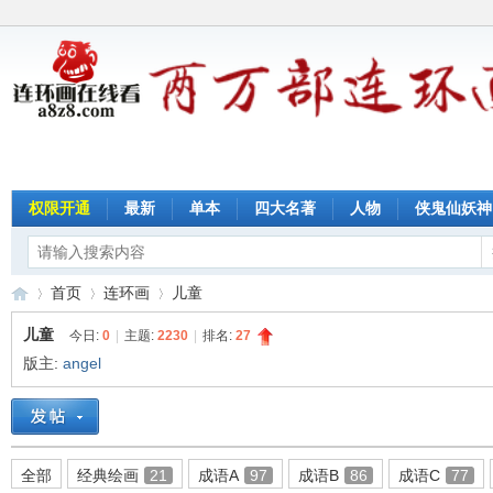
权限开通
最新
单本
四大名著
人物
侠鬼仙妖神
首页
连环画
儿童
儿童
今日:
0
|
主题:
2230
|
排名:
27
版主:
angel
连
»
›
›
全部
经典绘画
21
成语A
97
成语B
86
成语C
77