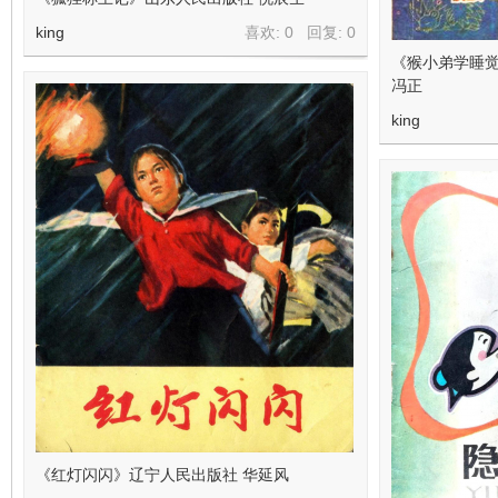
king
喜欢: 0 回复:
0
《猴小弟学睡觉
冯正
king
《红灯闪闪》辽宁人民出版社 华延风