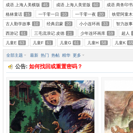
成语.上海人美横版
45
成语.上海人美竖版
60
成语.商务印
格林童话
15
一千零一日
10
一千零一夜
20
铁臂阿童木
古人勤学故事
10
经典启蒙
20
小小连环画
33
智力故事
环
西游记
61
三毛流浪记.皮德
21
少年连环画库
59
超人
儿童E
63
儿童F
61
儿童G
61
儿童H
58
儿童K
6
全部主题
最新
热门
热帖
精华
更多
公告:
如何找回或重置密码？
画