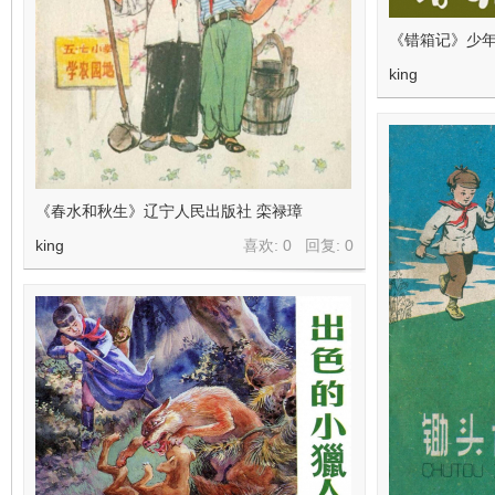
《错箱记》少年
king
《春水和秋生》辽宁人民出版社 栾禄璋
king
喜欢: 0 回复:
0