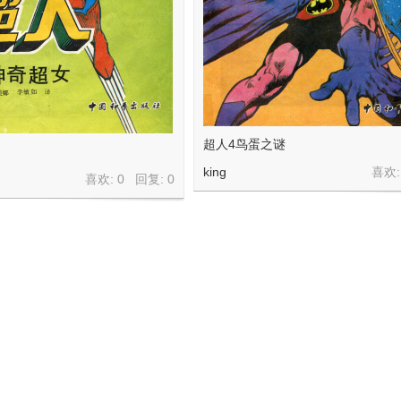
超人4鸟蛋之谜
king
喜欢:
喜欢: 0 回复:
0