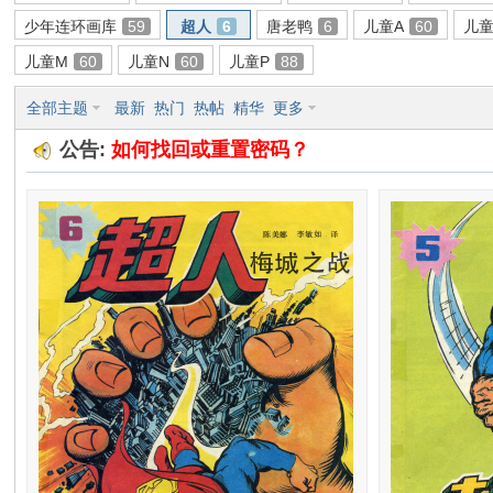
少年连环画库
59
超人
6
唐老鸭
6
儿童A
60
儿童
环
儿童M
60
儿童N
60
儿童P
88
全部主题
最新
热门
热帖
精华
更多
公告:
如何找回或重置密码？
画