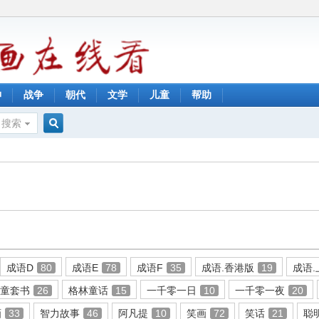
神
战争
朝代
文学
儿童
帮助
搜索
搜
索
成语D
80
成语E
78
成语F
35
成语.香港版
19
成语
儿童套书
26
格林童话
15
一千零一日
10
一千零一夜
20
画
33
智力故事
46
阿凡提
10
笑画
72
笑话
21
聪