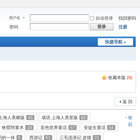
用户名
自动登录
找回密码
登录
密码
注册
快捷导航
收藏本版
(
8
)
返 回
.上海人美横版
45
成语.上海人美竖版
60
收
起
铁臂阿童木
18
彩色世界童话
57
安徒生童话
54
明的一休
6
西游记
61
三毛流浪记.皮德
21