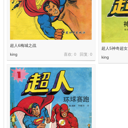
在
超人6梅城之战
超人5神奇超女
king
喜欢: 0 回复:
0
线
king
看