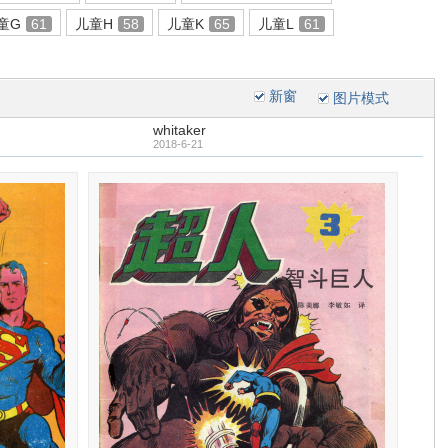
童G
61
儿童H
58
儿童K
65
儿童L
61
新窗
图片模式
whitaker
2018-6-21