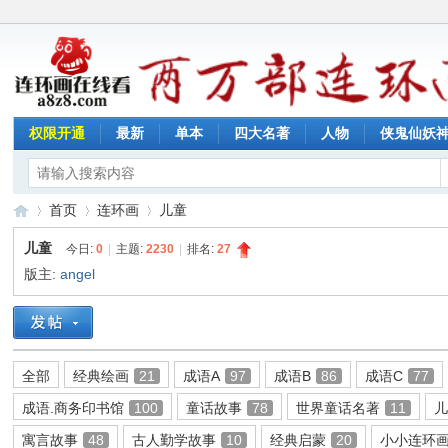
权限开通
最新
单本
四大名著
人物
侠鬼仙妖
首页
连环画
儿童
儿童
今日:
0
|
主题:
2230
|
排名:
27
版主:
angel
连
»
›
›
全部
经典绘画
21
成语A
97
成语B
86
成语C
77
成语.商务印书馆
100
童话故事
78
世界童话名著
11
寓言故事
48
古人勤学故事
10
经典启蒙
20
小小连环