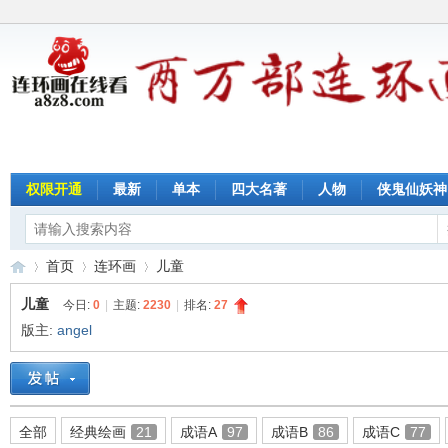
权限开通
最新
单本
四大名著
人物
侠鬼仙妖神
首页
连环画
儿童
儿童
今日:
0
|
主题:
2230
|
排名:
27
版主:
angel
连
»
›
›
全部
经典绘画
21
成语A
97
成语B
86
成语C
77