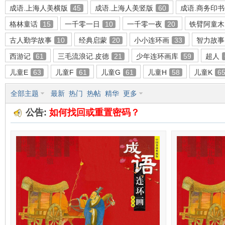
成语.上海人美横版
45
成语.上海人美竖版
60
成语.商务印
格林童话
15
一千零一日
10
一千零一夜
20
铁臂阿童木
古人勤学故事
10
经典启蒙
20
小小连环画
33
智力故事
环
西游记
61
三毛流浪记.皮德
21
少年连环画库
59
超人
儿童E
63
儿童F
61
儿童G
61
儿童H
58
儿童K
6
全部主题
最新
热门
热帖
精华
更多
公告:
如何找回或重置密码？
画