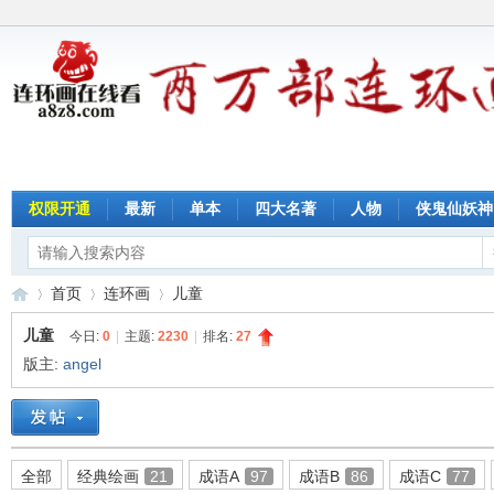
权限开通
最新
单本
四大名著
人物
侠鬼仙妖神
首页
连环画
儿童
儿童
今日:
0
|
主题:
2230
|
排名:
27
版主:
angel
连
»
›
›
全部
经典绘画
21
成语A
97
成语B
86
成语C
77