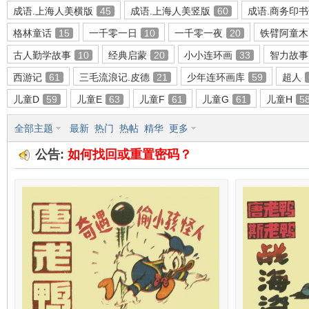
成语.上海人美横版
45
成语.上海人美竖版
60
成语.商务印
格林童话
15
一千零一日
10
一千零一夜
20
铁臂阿童木
古人勤学故事
10
经典启蒙
20
小小连环画
33
智力故事
环
西游记
61
三毛流浪记.皮德
21
少年连环画库
59
超人
儿童D
59
儿童E
63
儿童F
61
儿童G
61
儿童H
5
全部主题
最新
热门
热帖
精华
更多
公告:
如何找回或重置密码？
画