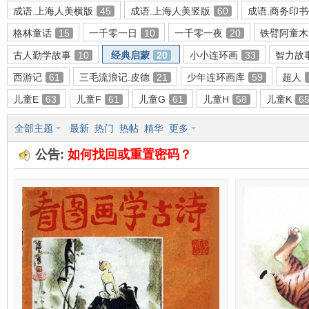
成语.上海人美横版
45
成语.上海人美竖版
60
成语.商务印
格林童话
15
一千零一日
10
一千零一夜
20
铁臂阿童木
古人勤学故事
10
经典启蒙
20
小小连环画
33
智力故
环
西游记
61
三毛流浪记.皮德
21
少年连环画库
59
超人
儿童E
63
儿童F
61
儿童G
61
儿童H
58
儿童K
6
全部主题
最新
热门
热帖
精华
更多
公告:
如何找回或重置密码？
画