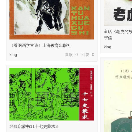
在
童话《老虎的故
守信
《看图画学古诗》上海教育出版社
king
king
喜欢: 0 回复:
0
线
经典启蒙书11十七史蒙求3