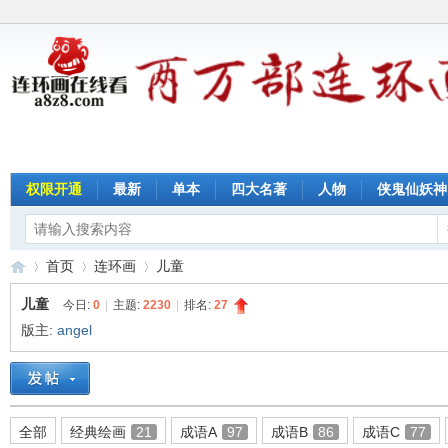
权限开通
最新
单本
四大名著
人物
侠鬼仙妖神
首页
连环画
儿童
儿童
今日:
0
|
主题:
2230
|
排名:
27
版主:
angel
连
»
›
›
全部
经典绘画
21
成语A
97
成语B
86
成语C
77