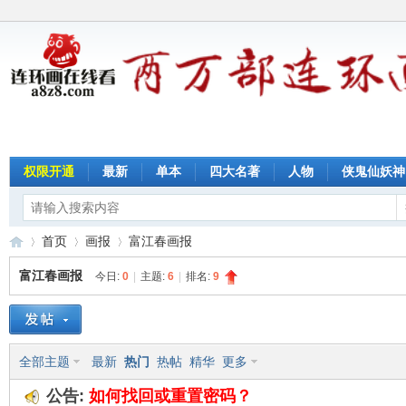
权限开通
最新
单本
四大名著
人物
侠鬼仙妖神
首页
画报
富江春画报
富江春画报
今日:
0
|
主题:
6
|
排名:
9
连
»
›
›
全部主题
最新
热门
热帖
精华
更多
公告:
如何找回或重置密码？