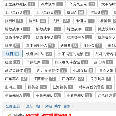
加里森敢死队
11
鸦片战争
17
辛亥风云录
20
大革命时
土地革命D
56
土地革命E
63
抗日A
56
抗日B
59
抗日H
61
抗日K
60
抗日L
86
雁翎队
11
桥隆飙
2
环
解放战争D
60
解放战争E
62
解放战争F
58
解放战争G
阶级斗争C
59
阶级斗争D
42
抗美援朝A
58
抗美援朝B
抗美
52
新中国剿匪A
71
剿匪B
68
剿匪C
91
刑侦
红日
8
铁道游击队
23
永不消逝的电波
4
战斗的青春
红岩
35
平原枪声
20
野火春风斗古城
20
连心锁
11
吕梁英雄传
15
新儿女英雄传
25
小城春秋
6
青春之歌
画
广东革命
42
江苏革命
27
江西革命
22
关东响马
5
山河志
7
群英会
24
艺海群英
4
特殊身份的警官
10
革命先辈A
58
革命先辈B
66
革命先辈C
91
红色经典
全部主题
最新
热门
热帖
精华
更多