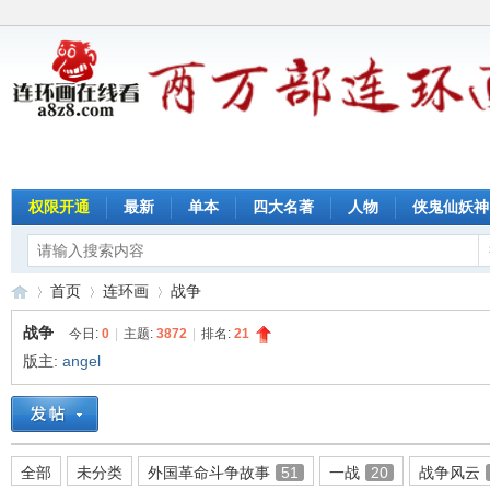
权限开通
最新
单本
四大名著
人物
侠鬼仙妖神
首页
连环画
战争
战争
今日:
0
|
主题:
3872
|
排名:
21
版主:
angel
连
»
›
›
全部
未分类
外国革命斗争故事
51
一战
20
战争风云