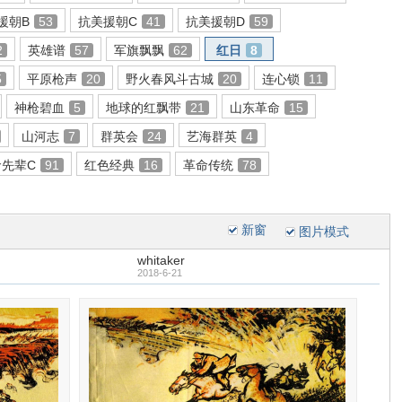
援朝B
53
抗美援朝C
41
抗美援朝D
59
2
英雄谱
57
军旗飘飘
62
红日
8
5
平原枪声
20
野火春风斗古城
20
连心锁
11
神枪碧血
5
地球的红飘带
21
山东革命
15
山河志
7
群英会
24
艺海群英
4
命先辈C
91
红色经典
16
革命传统
78
新窗
图片模式
whitaker
2018-6-21