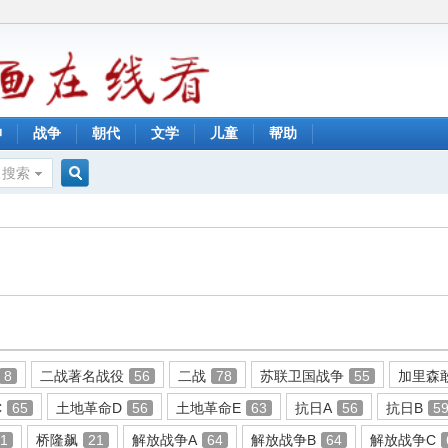
神
战争
朝代
文学
儿童
帮助
搜索
搜
索
8
二战著名战役
56
二战
78
苏联卫国战争
55
加里森
C
65
土地革命D
56
土地革命E
63
抗日A
56
抗日B
5
11
桥隆飙
21
解放战争A
64
解放战争B
64
解放战争C