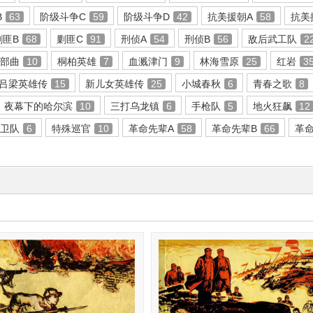
B
63
阶级斗争C
59
阶级斗争D
42
抗美援朝A
58
抗美
剿匪B
68
剿匪C
91
刑侦A
54
刑侦B
56
敌后武工队
2
三部曲
10
桐柏英雄
7
血溅津门
9
林海雪原
25
红岩
3
吕梁英雄传
15
新儿女英雄传
25
小城春秋
6
青春之歌
8
夜幕下的哈尔滨
10
三打乌龙镇
6
手枪队
5
地火狂飙
12
赤卫队
6
特殊巡官
10
革命先辈A
58
革命先辈B
66
革