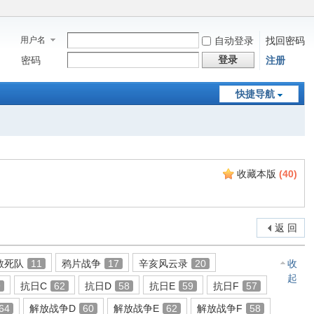
用户名
自动登录
找回密码
登录
密码
注册
快捷导航
收藏本版
(
40
)
返 回
敢死队
11
鸦片战争
17
辛亥风云录
20
收
起
9
抗日C
62
抗日D
58
抗日E
59
抗日F
57
64
解放战争D
60
解放战争E
62
解放战争F
58