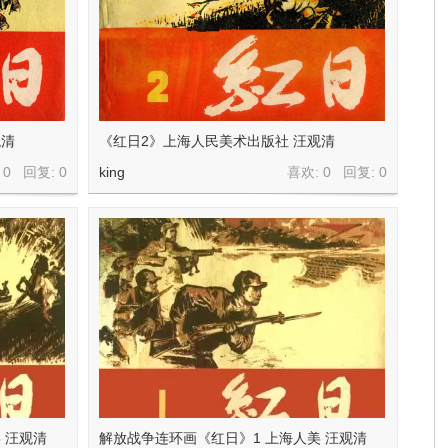
观清
《红日2》上海人民美术出版社 汪观清
 0 回复:
0
king
喜欢: 0 回复:
0
 汪观清
解放战争连环画《红日》1 上海人美 汪观清