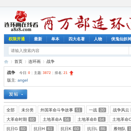
权限开通
最新
单本
四大名著
人物
侠鬼仙妖
首页
连环画
战争
战争
今日:
0
|
主题:
3872
|
排名:
21
版主:
angel
连
»
›
›
全部
未分类
外国革命斗争故事
51
一战
20
战争风云
大革命时期
60
土地革命A
56
土地革命B
64
土地革命
抗日G
60
抗日H
61
抗日K
60
抗日L
86
雁翎队