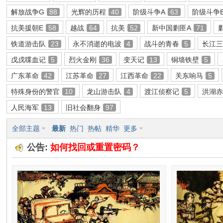
解放战争G
88
光辉的历程
40
阶级斗争A
63
阶级斗争
环
抗美援朝E
58
越战
64
抗美
52
新中国剿匪A
71
铁道游击队
23
永不消逝的电波
4
战斗的青春
5
长江
戊戌喋血记
5
烈火金刚
36
变天记
13
铜墙铁壁
5
广东革命
42
江苏革命
27
江西革命
22
关东响马
5
特殊身份的警官
10
龙山游击队
4
渡江侦察记
5
洪湖
人民海军
13
旧社会翻身
97
画
全部主题
最新
热门
热帖
精华
更多
公告:
如何找回或重置密码？