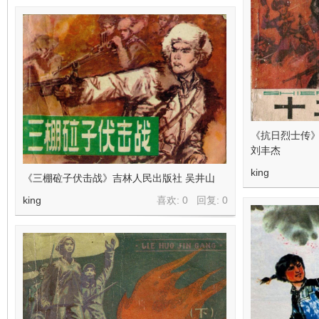
《抗日烈士传
刘丰杰
king
《三棚砬子伏击战》吉林人民出版社 吴井山
king
喜欢: 0 回复:
0