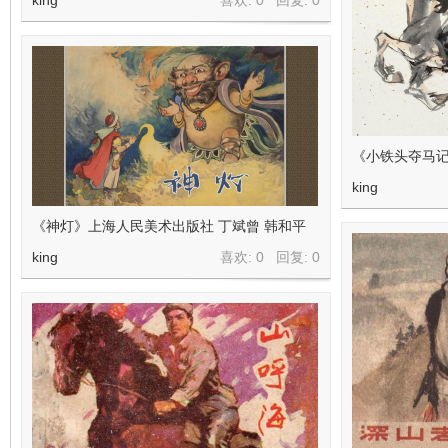
king
喜欢: 0 回复:
0
《小铁头夺马记
king
《神灯》上海人民美术出版社 丁斌曾 韩和平
king
喜欢: 0 回复:
0