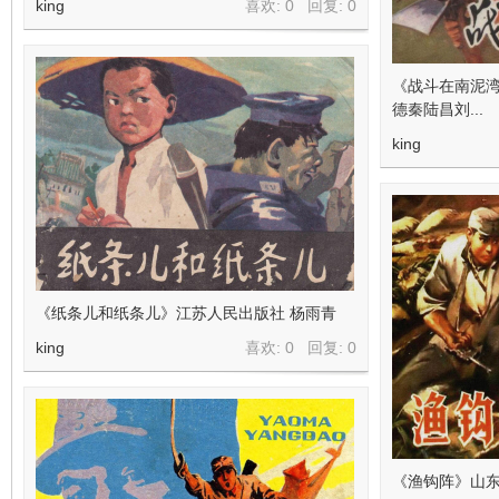
king
喜欢: 0 回复:
0
《战斗在南泥湾
德秦陆昌刘...
king
《纸条儿和纸条儿》江苏人民出版社 杨雨青
king
喜欢: 0 回复:
0
《渔钩阵》山东