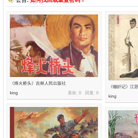
公告:
如何找回或重置密码？
在
线
《烽火桥头》吉林人民出版社
《锄奸记》江苏
king
喜欢: 0 回复:
0
king