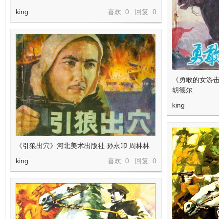
king
喜欢: 0 回复:
0
《勇敢的女游击
胡德尔
king
《引狼出穴》河北美术出版社 孙永印 周林林
king
喜欢: 0 回复:
0