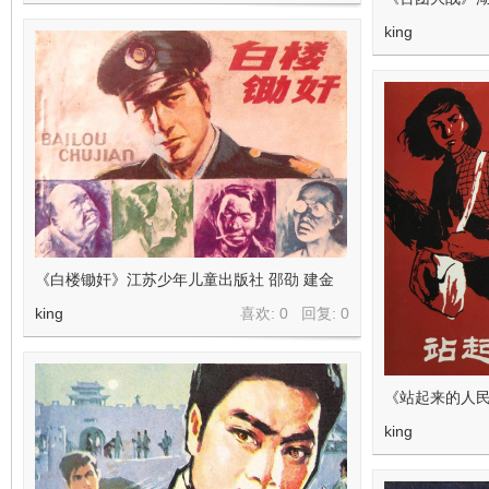
king
《白楼锄奸》江苏少年儿童出版社 邵劭 建金
king
喜欢: 0 回复:
0
《站起来的人民
king