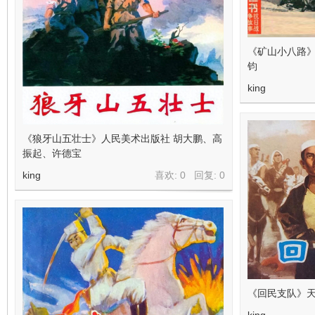
《矿山小八路》
钧
king
《狼牙山五壮士》人民美术出版社 胡大鹏、高
振起、许德宝
king
喜欢: 0 回复:
0
《回民支队》天