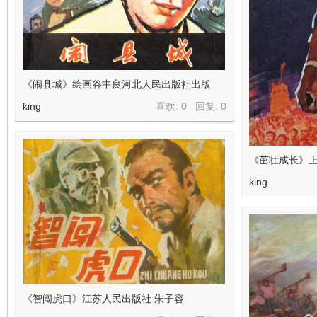
《闹县城》绘画谷中良河北人民出版社出版
king
喜欢: 0 回复:
0
《茁壮成长》上
king
《智闯虎口》江苏人民出版社 朱子容