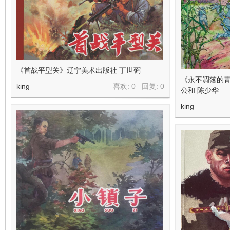
看
《首战平型关》辽宁美术出版社 丁世弼
《永不凋落的青
king
喜欢: 0 回复:
0
公和 陈少华
king