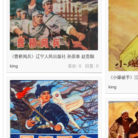
《曹桥阅兵》辽宁人民出版社 孙原泰 赵贵颙
king
喜欢: 0 回复:
0
《小爆破手》江
king