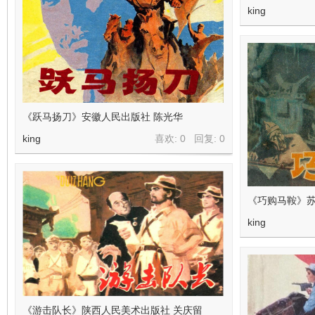
king
《跃马扬刀》安徽人民出版社 陈光华
king
喜欢: 0 回复:
0
《巧购马鞍》
king
《游击队长》陕西人民美术出版社 关庆留