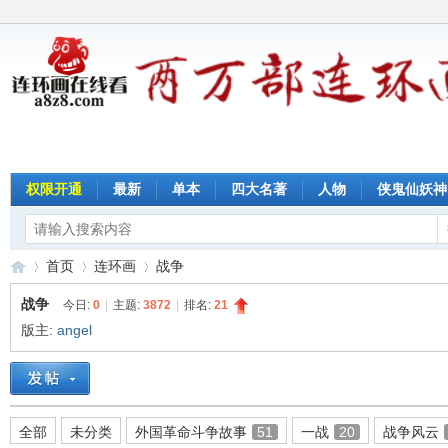
权限开通
最新
单本
四大名著
人物
侠鬼仙妖神
首页
连环画
战争
战争
今日:
0
|
主题:
3872
|
排名:
21
版主:
angel
连
»
›
›
全部
未分类
外国革命斗争故事
51
一战
20
战争风云