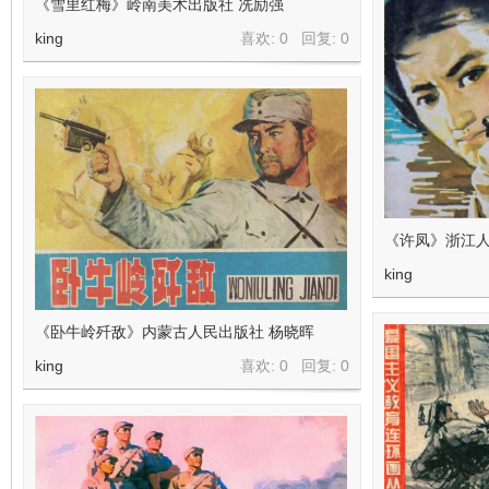
《雪里红梅》岭南美术出版社 冼励强
king
喜欢: 0 回复:
0
《许凤》浙江人
king
《卧牛岭歼敌》内蒙古人民出版社 杨晓晖
king
喜欢: 0 回复:
0