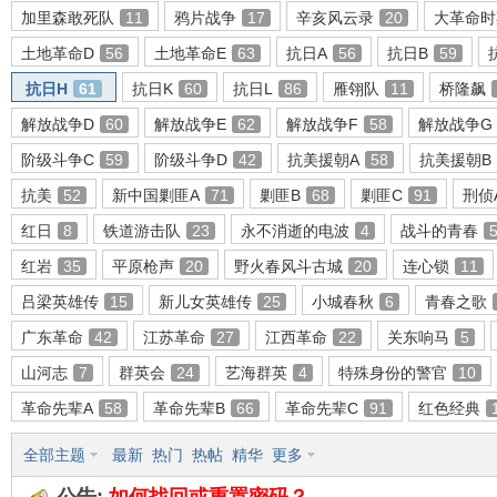
加里森敢死队
11
鸦片战争
17
辛亥风云录
20
大革命时
土地革命D
56
土地革命E
63
抗日A
56
抗日B
59
抗日H
61
抗日K
60
抗日L
86
雁翎队
11
桥隆飙
环
解放战争D
60
解放战争E
62
解放战争F
58
解放战争G
阶级斗争C
59
阶级斗争D
42
抗美援朝A
58
抗美援朝B
抗美
52
新中国剿匪A
71
剿匪B
68
剿匪C
91
刑侦
红日
8
铁道游击队
23
永不消逝的电波
4
战斗的青春
红岩
35
平原枪声
20
野火春风斗古城
20
连心锁
11
吕梁英雄传
15
新儿女英雄传
25
小城春秋
6
青春之歌
画
广东革命
42
江苏革命
27
江西革命
22
关东响马
5
山河志
7
群英会
24
艺海群英
4
特殊身份的警官
10
革命先辈A
58
革命先辈B
66
革命先辈C
91
红色经典
全部主题
最新
热门
热帖
精华
更多