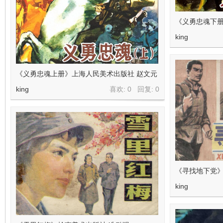
《义勇忠魂下
king
《义勇忠魂上册》上海人民美术出版社 赵文元
king
喜欢: 0 回复:
0
《寻找地下党》
king