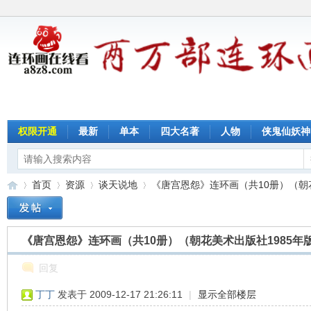
权限开通
最新
单本
四大名著
人物
侠鬼仙妖神
首页
资源
谈天说地
《唐宫恩怨》连环画（共10册）（朝花美
《唐宫恩怨》连环画（共10册）（朝花美术出版社1985年
连
»
›
›
›
回复
丁丁
发表于 2009-12-17 21:26:11
|
显示全部楼层