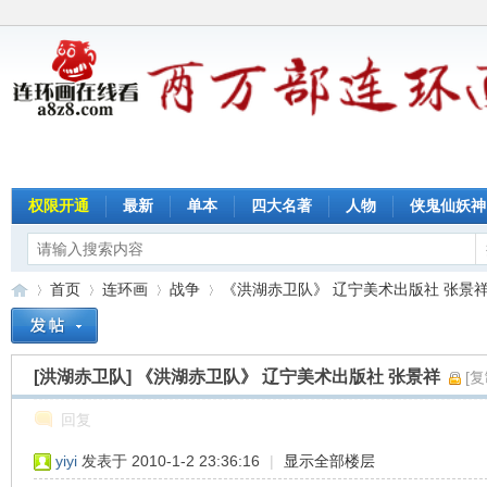
权限开通
最新
单本
四大名著
人物
侠鬼仙妖神
首页
连环画
战争
《洪湖赤卫队》 辽宁美术出版社 张景祥 .
[洪湖赤卫队]
《洪湖赤卫队》 辽宁美术出版社 张景祥
[
连
»
›
›
›
回复
yiyi
发表于 2010-1-2 23:36:16
|
显示全部楼层