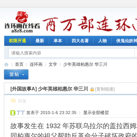
权限开通
最新
单本
四大名著
人物
侠鬼仙妖
首页
连环画
文学
少年英雄柏惠尔 华三川
[外国故事A]
少年英雄柏惠尔 华三川
[复制链接]
连
»
›
›
›
回复
丁丁
发表于 2010-1-6 23:32:35
|
显示全部楼层
故事发生在 1932 年苏联乌拉尔的盖
同柏惠尔的祖父帮助反革命分子破坏政府