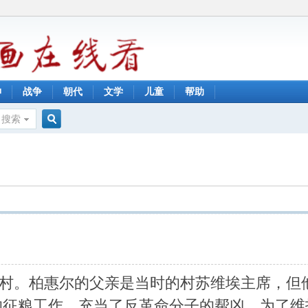
神
战争
朝代
文学
儿童
帮助
搜索
搜
索
拉西姆村。柏惠尔的父亲是当时的村苏维埃主席，
的征粮工作，充当了反革命分子的帮凶。为了维