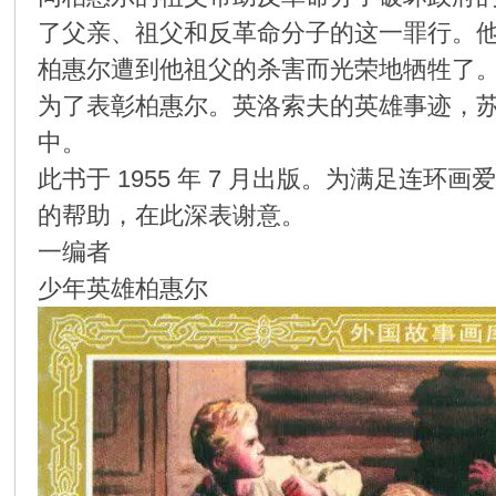
了父亲、祖父和反革命分子的这一罪行。他的
环
柏惠尔遭到他祖父的杀害而光荣地牺牲了
为了表彰柏惠尔。英洛索夫的英雄事迹，
中。
此书于 1955 年 7 月出版。为满足
的帮助，在此深表谢意。
一编者
画
少年英雄柏惠尔