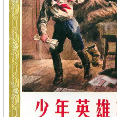
在
线
看