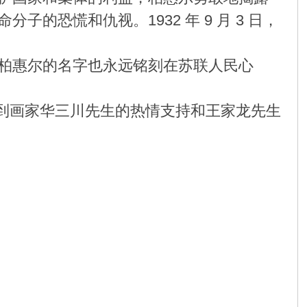
恐慌和仇视。1932 年 9 月 3 日，
柏惠尔的名字也永远铭刻在苏联人民心
，得到画家华三川先生的热情支持和王家龙先生