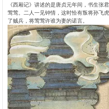
《西厢记》讲述的是唐贞元年间，书生张
莺莺。二人一见钟情，这时恰有叛将孙飞
了贼兵，将莺莺许谁为妻的诺言。
环
画