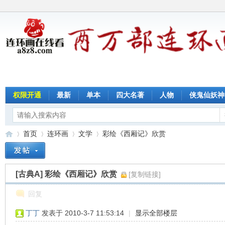
权限开通
最新
单本
四大名著
人物
侠鬼仙妖神
首页
连环画
文学
彩绘《西厢记》欣赏
[古典A]
彩绘《西厢记》欣赏
[复制链接]
连
»
›
›
›
回复
丁丁
发表于 2010-3-7 11:53:14
|
显示全部楼层