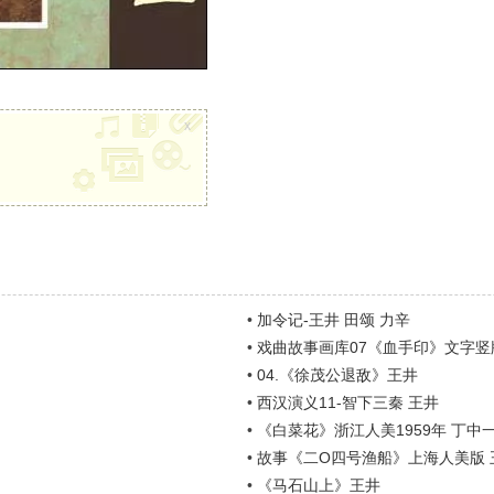
x
•
加令记-王井 田颂 力辛
•
戏曲故事画库07《血手印》文字竖
•
04.《徐茂公退敌》王井
•
西汉演义11-智下三秦 王井
•
《白菜花》浙江人美1959年 丁中
•
故事《二O四号渔船》上海人美版 
•
《马石山上》王井