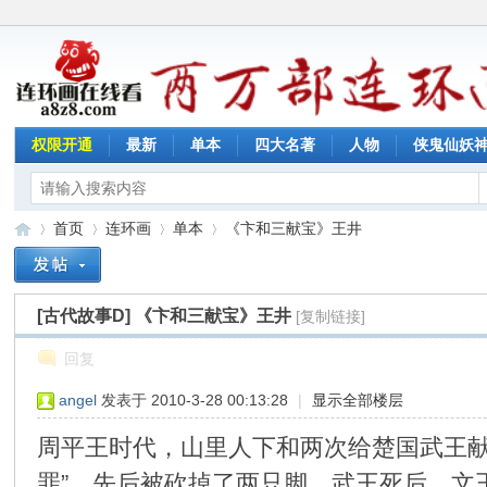
权限开通
最新
单本
四大名著
人物
侠鬼仙妖
首页
连环画
单本
《卞和三献宝》王井
[古代故事D]
《卞和三献宝》王井
[复制链接]
连
»
›
›
›
回复
angel
发表于 2010-3-28 00:13:28
|
显示全部楼层
周平王时代，山里人下和两次给楚国武王献
罪”，先后被砍掉了两只脚。武王死后，文