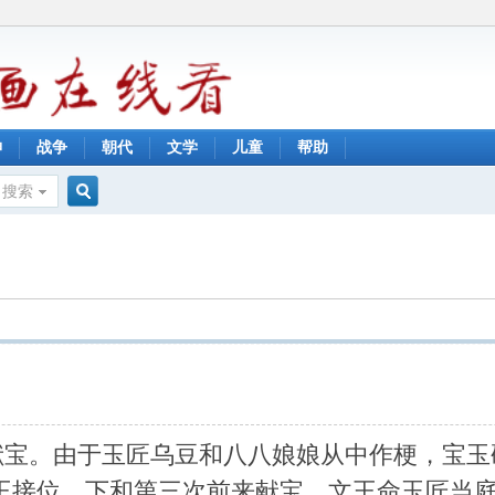
神
战争
朝代
文学
儿童
帮助
搜索
搜
索
宝。由于玉匠乌豆和八八娘娘从中作梗，宝玉
王接位，下和第三次前来献宝。文王命玉匠当