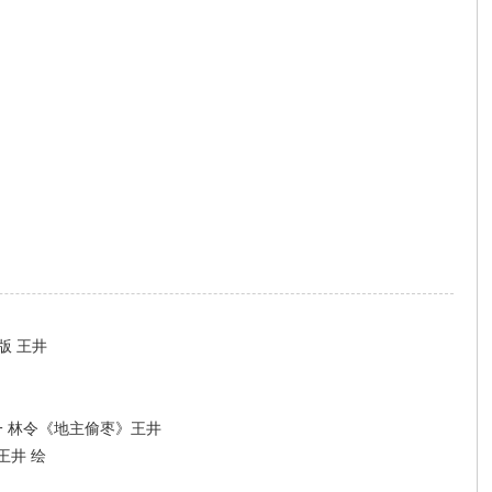
版 王井
一 林令《地主偷枣》王井
王井 绘