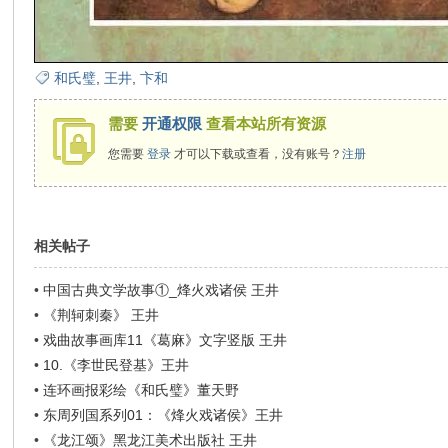
在
和氏璧
,
王井
,
卞和
需要
开通权限
查看本站所有资源
您需要
登录
才可以下载或查看，没有账号？
注册
线
相关帖子
•
中国古典文学故事①_烽火戏诸侯 王井
•
《荆轲刺秦》 王井
•
戏曲故事画库11《葛麻》文字竖版 王井
•
10.《李世民登基》王井
•
连环画报彩绘《和氏璧》董天野
看
•
东周列国系列01：《烽火戏诸侯》王井
•
《龙江颂》黑龙江美术出版社 王井