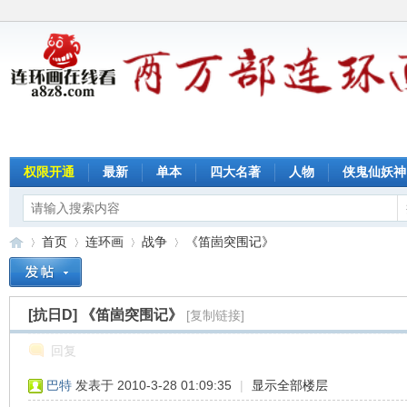
权限开通
最新
单本
四大名著
人物
侠鬼仙妖神
首页
连环画
战争
《笛崮突围记》
[抗日D]
《笛崮突围记》
[复制链接]
连
»
›
›
›
回复
巴特
发表于 2010-3-28 01:09:35
|
显示全部楼层