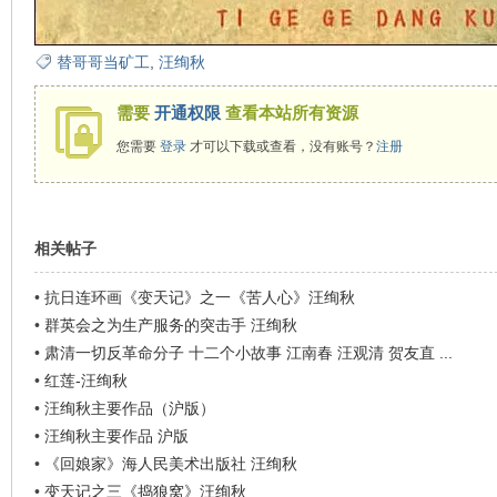
看
替哥哥当矿工
,
汪绚秋
需要
开通权限
查看本站所有资源
您需要
登录
才可以下载或查看，没有账号？
注册
相关帖子
•
抗日连环画《变天记》之一《苦人心》汪绚秋
•
群英会之为生产服务的突击手 汪绚秋
•
肃清一切反革命分子 十二个小故事 江南春 汪观清 贺友直 ...
•
红莲-汪绚秋
•
汪绚秋主要作品（沪版）
•
汪绚秋主要作品 沪版
•
《回娘家》海人民美术出版社 汪绚秋
•
变天记之三《捣狼窝》汪绚秋