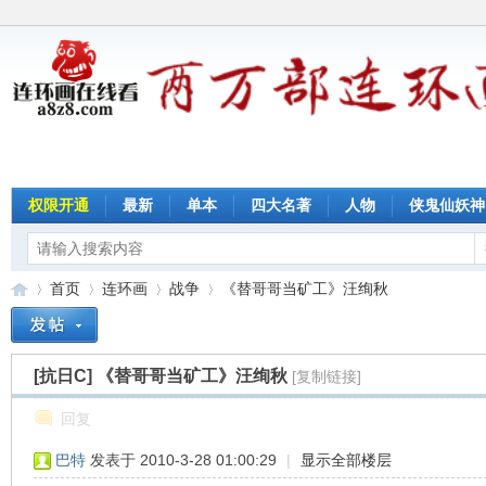
权限开通
最新
单本
四大名著
人物
侠鬼仙妖神
首页
连环画
战争
《替哥哥当矿工》汪绚秋
[抗日C]
《替哥哥当矿工》汪绚秋
[复制链接]
连
»
›
›
›
回复
巴特
发表于 2010-3-28 01:00:29
|
显示全部楼层