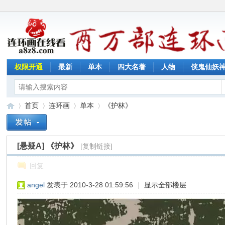
权限开通
最新
单本
四大名著
人物
侠鬼仙妖
首页
连环画
单本
《护林》
[悬疑A]
《护林》
[复制链接]
连
»
›
›
›
回复
angel
发表于 2010-3-28 01:59:56
|
显示全部楼层