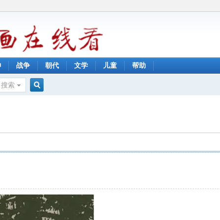
神
战争
朝代
文学
儿童
帮助
搜索
搜
索