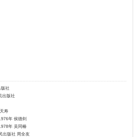
出版社
民出版社
张天寿
76年 侯德剑
78年 吴同椿
民出版社 周全友