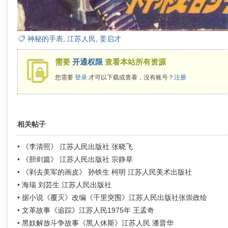
在
神秘的手表
,
江苏人民
,
姜启才
需要
开通权限
查看本站所有资源
您需要
登录
才可以下载或查看，没有账号？
注册
线
相关帖子
•
《李清照》 江苏人民出版社 张晓飞
•
《胆剑篇》 江苏人民出版社 宗静草
•
《剥去美军的画皮》 孙铁生 柯明 江苏人民美术出版社
•
海瑞 刘芸生 江苏人民出版社
•
据小说《覆灭》改编《千里突围》江苏人民出版社张崇政绘
看
•
文革故事《追踪》江苏人民1975年 王孟奇
•
黑奴解放斗争故事《黑人休斯》江苏人民 潘晋华