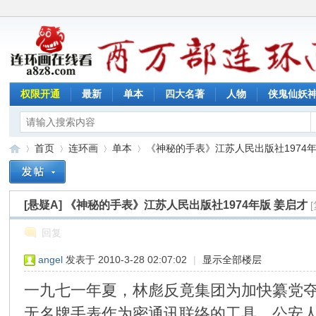
权限开通
最新
单本
四大名著
人物
侠鬼仙妖
首页
连环画
单本
《神秘的手表》江苏人民出版社1974年版 
[悬疑A]
《神秘的手表》江苏人民出版社1974年版 姜启才
连
»
›
›
›
回复
angel
发表于 2010-3-28 02:07:02
|
显示全部楼层
一九七一年夏，林彪反竟集团为加快纂党
无名牌手表作为密通讯联络的工具。公安