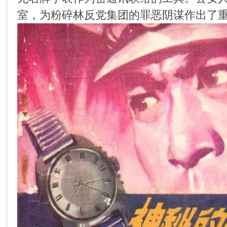
室，为粉碎林反党集团的罪恶阴谋作出了
环
画