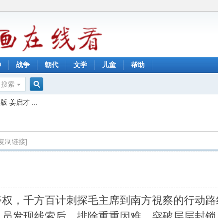
神
战争
朝代
文学
儿童
帮助
搜索
搜
姜启才 ...
索
[复制链接]
夺权，千方百计刺探毛主席到南方視察的行动路
人员发现线索后，排除重重因难，突破层层封锁