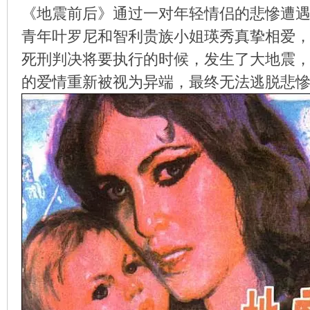
《地震前后》通过一对年轻情侣的悲慘遭
青年叶罗尼和智利贵族小姐瑛秀真挚相爱
死刑判决将要执行的时候，发生了大地震
环
的爱情重新被视为异端，最终无法逃脱悲
画