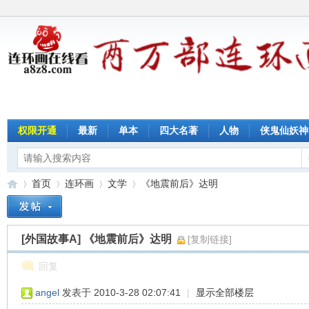
权限开通
最新
单本
四大名著
人物
侠鬼仙妖神
首页
连环画
文学
《地震前后》达明
[外国故事A]
《地震前后》达明
[复制链接]
连
»
›
›
›
回复
angel
发表于 2010-3-28 02:07:41
|
显示全部楼层