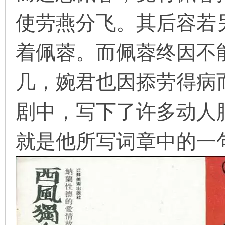
使劳燕分飞。其后容若
着佩蓉。而佩蓉终因不
几，婉君也因掭劳得病
剧中，写下了许多动人肺
就是他所写词章中的一