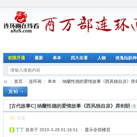
权限开通
最新
单本
四大名著
人物
侠鬼仙妖神
首页
连环画
单本
纳蘭性德的爱情故事《西风独自凉》席剑眀
[古代故事C]
纳蘭性德的爱情故事《西风独自凉》席剑眀
[
连
»
›
›
›
回复
丁丁
发表于 2010-3-28 01:16:51
|
显示全部楼层