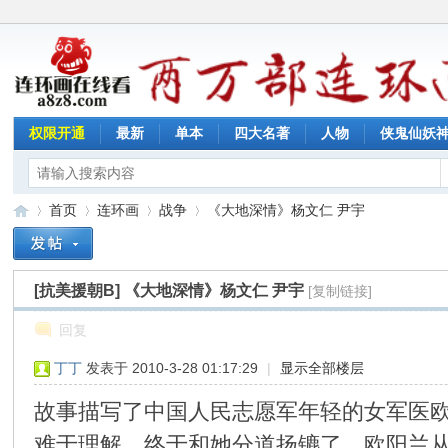
权限开通
最新
单本
四大名著
人物
侠鬼仙妖
首页
连环画
战争
《大地深情》杨文仁 尹宇
[抗美援朝B]
《大地深情》杨文仁 尹宇
[复制链接]
连
»
›
›
›
回复
丁丁
发表于 2010-3-28 01:17:29
|
显示全部楼层
故事描写了中国人民志愿军年轻的女军医
难于理解，终于和她分道扬镳了。欧阳兰