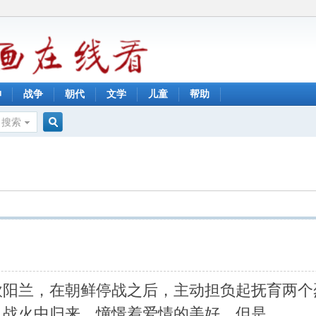
神
战争
朝代
文学
儿童
帮助
搜索
搜
索
欧阳兰，在朝鲜停战之后，主动担负起抚育两个
从战火中归来，憧憬着爱情的美好，但是