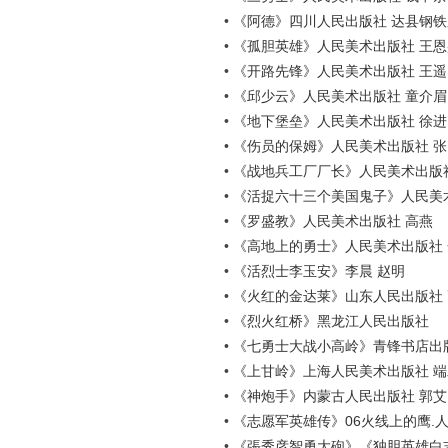
•
《阿德》四川人民出版社 达县钢
•
《孤胆英雄》人民美术出版社 王恩
•
《开路先锋》人民美术出版社 王遥
•
《邱少云》人民美术出版社 童介眉
•
《地下堡垒》人民美术出版社 徐进
•
《伤员的保姆》人民美术出版社 
•
《战地兵工厂厂长》人民美术出版
•
《活捉六十三个美国鬼子》人民美
•
《罗盛教》人民美术出版社 高燕
•
《高地上的勇士》人民美术出版社
•
《活烈士李玉安》李晨 赵明
•
《火红的金达莱》山东人民出版社
•
《烈火红桥》黑龙江人民出版社
•
《七勇士大战小高岭》青锋书店出
•
《上甘岭》上海人民美术出版社 
•
《神炮手》内蒙古人民出版社 郭艾
•
《志愿军英雄传》06火线上的鹰.
•
《張秀彦智勇大砲》《独胆英雄白