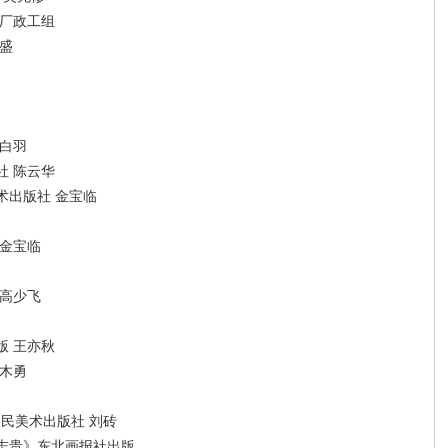
铁厂政工组
盛
张白羽
社 陈云华
术出版社 金宝临
 金宝临
 高少飞
版 王亦秋
端木勇
人民美术出版社 刘砖
志贵》东北画报社出版