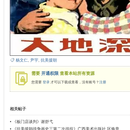
在
线
杨文仁
,
尹宇
,
抗美援朝
需要
开通权限
查看本站所有资源
您需要
登录
才可以下载或查看，没有账号？
注册
相关帖子
看
•
《板门店谈判》谢舒弋
•
《抗美援朝战争画史三第二次战役》广西美术出版社 区焕章