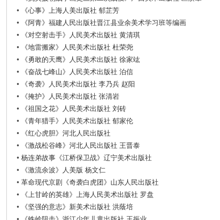
•
《心事》上海人美出版社 郁芷芳
•
《阿青》福建人民出版社晋江县业余美术学习班等编画
•
《对空射击手》人民美术出版社 黄清琪
•
《地雷搬家》人民美术出版社 杜荣尧
•
《勇敢的天鹰》人民美术出版社 徐家竑
•
《奋战七峰山》人民美术出版社 泊信
•
《奇袭》人民美术出版社 李乃兵 赵阳
•
《掩护》人民美术出版社 张清岩
•
《祖国之花》人民美术出版社 刘砖
•
《青年猎手》人民美术出版社 郁家伦
•
《红心虎胆》河北人民出版社
•
《激战松谷峰》河北人民出版社 王晋泰
•
杨连弟故事《江桥保卫战》辽宁美术出版社
•
《激流余波》人美版 杨文仁
•
革命现代京剧《奇袭白虎团》山东人民出版社
•
《上甘岭的英雄》上海人民美术出版社 罗盘
•
《坚强的意志》新美术出版社 洪蔭培
•
《铁岭阻击》浙江少年儿童出版社 王振业