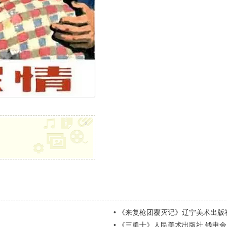
x
•
《来复枪团覆灭记》辽宁美术出版
•
《三勇士》人民美术出版社 钱申余