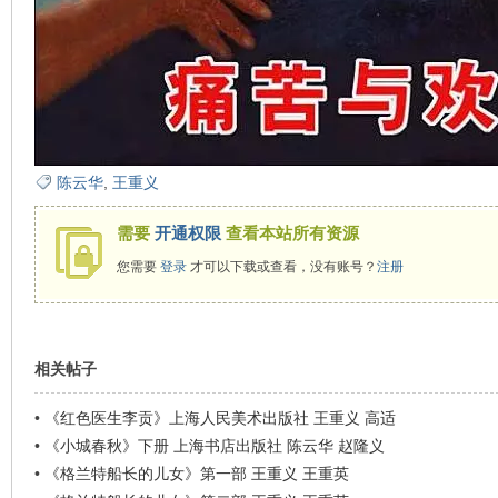
在
陈云华
,
王重义
需要
开通权限
查看本站所有资源
您需要
登录
才可以下载或查看，没有账号？
注册
线
相关帖子
•
《红色医生李贡》上海人民美术出版社 王重义 高适
•
《小城春秋》下册 上海书店出版社 陈云华 赵隆义
•
《格兰特船长的儿女》第一部 王重义 王重英