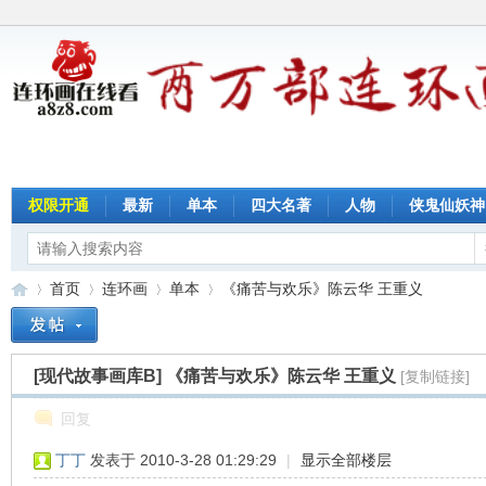
权限开通
最新
单本
四大名著
人物
侠鬼仙妖神
首页
连环画
单本
《痛苦与欢乐》陈云华 王重义
[现代故事画库B]
《痛苦与欢乐》陈云华 王重义
[复制链接]
连
»
›
›
›
回复
丁丁
发表于 2010-3-28 01:29:29
|
显示全部楼层