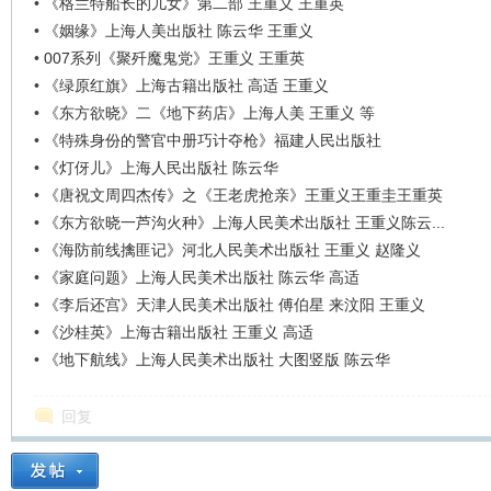
•
《格兰特船长的儿女》第二部 王重义 王重英
看
•
《姻缘》上海人美出版社 陈云华 王重义
•
007系列《聚歼魔鬼党》王重义 王重英
•
《绿原红旗》上海古籍出版社 高适 王重义
•
《东方欲晓》二《地下药店》上海人美 王重义 等
•
《特殊身份的警官中册巧计夺枪》福建人民出版社
•
《灯伢儿》上海人民出版社 陈云华
•
《唐祝文周四杰传》之《王老虎抢亲》王重义王重圭王重英
•
《东方欲晓一芦沟火种》上海人民美术出版社 王重义陈云...
•
《海防前线擒匪记》河北人民美术出版社 王重义 赵隆义
•
《家庭问题》上海人民美术出版社 陈云华 高适
•
《李后还宫》天津人民美术出版社 傅伯星 来汶阳 王重义
•
《沙桂英》上海古籍出版社 王重义 高适
•
《地下航线》上海人民美术出版社 大图竖版 陈云华
回复