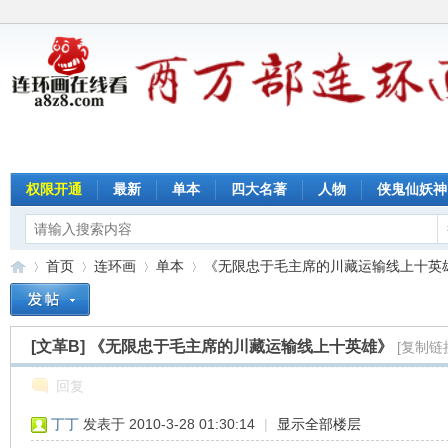
权限开通
最新
单本
四大名著
人物
侠鬼仙妖神
首页
连环画
单本
《无限忠于毛主席的川藏运输线上十英雄》
[文革B]
《无限忠于毛主席的川藏运输线上十英雄》
[复制链
连
»
›
›
›
回复
丁丁
发表于 2010-3-28 01:30:14
|
显示全部楼层