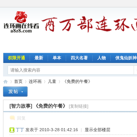
权限开通
最新
单本
四大名著
人物
侠鬼仙妖神
首页
连环画
儿童
《免费的午餐》
[智力故事]
《免费的午餐》
[复制链接]
连
»
›
›
›
回复
丁丁
发表于 2010-3-28 01:42:16
|
显示全部楼层