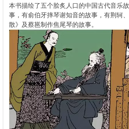
本书描绘了五个脍炙人口的中国古代音乐
事，有俞伯牙摔琴谢知音的故事，有荆轲
散》及蔡邕制作焦尾琴的故事。
环
画