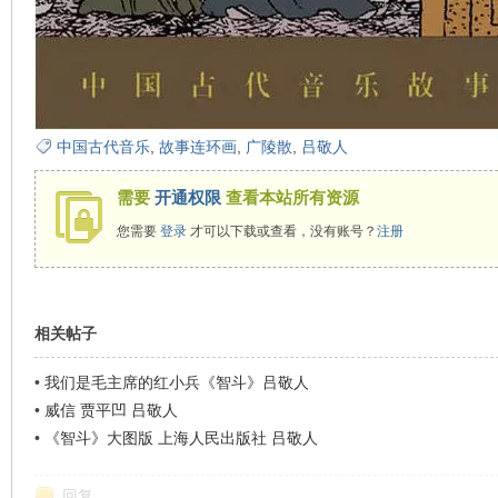
在
中国古代音乐
,
故事连环画
,
广陵散
,
吕敬人
需要
开通权限
查看本站所有资源
您需要
登录
才可以下载或查看，没有账号？
注册
线
相关帖子
•
我们是毛主席的红小兵《智斗》吕敬人
•
威信 贾平凹 吕敬人
•
《智斗》大图版 上海人民出版社 吕敬人
回复