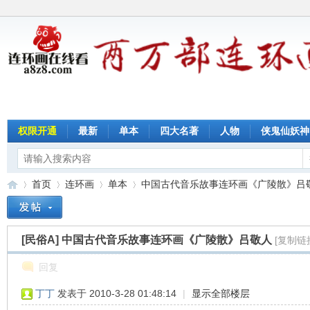
权限开通
最新
单本
四大名著
人物
侠鬼仙妖神
首页
连环画
单本
中国古代音乐故事连环画《广陵散》吕敬人
[民俗A]
中国古代音乐故事连环画《广陵散》吕敬人
[复制链
连
»
›
›
›
回复
丁丁
发表于 2010-3-28 01:48:14
|
显示全部楼层