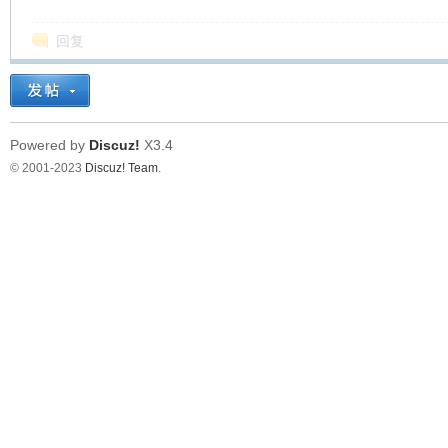
看
回复
Powered by
Discuz!
X3.4
© 2001-2023
Discuz! Team
.