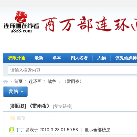
权限开通
最新
单本
四大名著
人物
侠鬼仙妖神
首页
连环画
战争
《雷雨夜》
[剿匪B]
《雷雨夜》
[复制链接]
连
»
›
›
›
回复
丁丁
发表于 2010-3-28 01:59:58
|
显示全部楼层