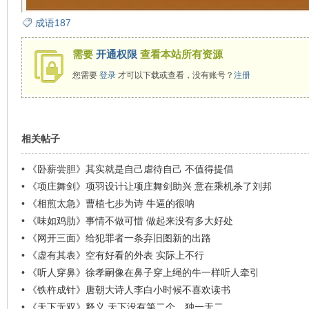
成语187
在
需要
开通权限
查看本站所有资源
您需要
登录
才可以下载或查看，没有账号？
注册
相关帖子
•
《卧薪尝胆》其实就是自己虐待自己 不值得提倡
线
•
《项庄舞剑》项羽设计让项庄舞剑助兴 意在乘机杀了刘邦
•
《相煎太急》曹植七步为诗 牛逼的很呐
•
《味如鸡肋》事情不做可惜 做起来没有多大好处
•
《网开三面》给犯罪者一条弃旧图新的出路
•
《虚有其表》空有好看的外表 实际上不行
•
《听人穿鼻》徐孝嗣像在鼻子穿上绳的牛一样听人牵引
•
《铁杵成针》唐朝大诗人李白小时候不喜欢读书
•
《天下无双》释义 天下没有第二个，独一无二