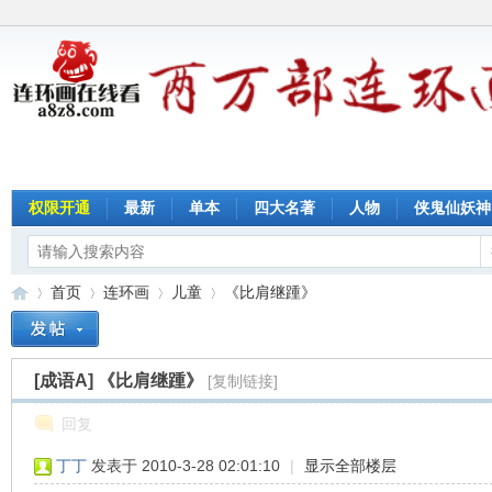
权限开通
最新
单本
四大名著
人物
侠鬼仙妖神
首页
连环画
儿童
《比肩继踵》
[成语A]
《比肩继踵》
[复制链接]
连
»
›
›
›
回复
丁丁
发表于 2010-3-28 02:01:10
|
显示全部楼层