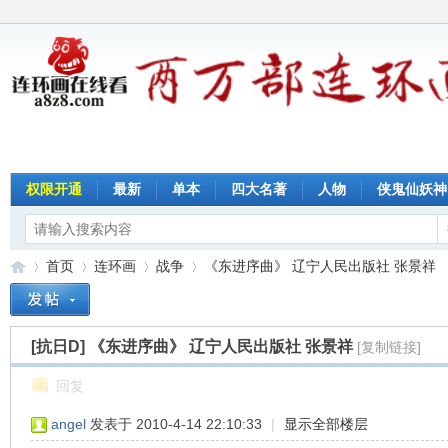
权限开通
最新
单本
四大名著
人物
侠鬼仙妖神
首页
连环画
战争
《东进序曲》 辽宁人民出版社 张景祥
[抗日D]
《东进序曲》 辽宁人民出版社 张景祥
[复制链接]
连
»
›
›
›
回复
angel
发表于 2010-4-14 22:10:33
|
显示全部楼层