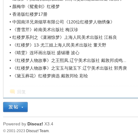
看
•
颜梅华《鸳鸯剑》红楼梦
•
香港版红楼梦17册
•
中国南洋兄弟烟草有限公司《120位红楼梦人物绣像》
•
《曹雪芹》岭南美术出版社 梅汉珍
•
红楼梦系列之《潇湘惊梦》上海人民美术出版社 江栋良
•
《红楼梦》13·尤三姐上海人民美术出版社 董天野
•
《晴雯》连环画出版社 盛锡珊 波心
•
《红楼梦人物故事》之王熙凤.辽宁美术出版社 戴敦邦戎鸣...
•
《红楼梦人物故事》之宝玉与黛玉下.辽宁美术出版社 郭秀庚
•
《黛玉葬花》红楼梦摘选.戴敦邦绘.彩绘
回复
Powered by
Discuz!
X3.4
© 2001-2023
Discuz! Team
.