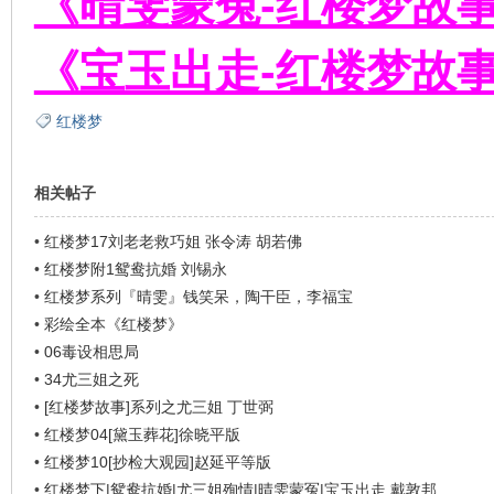
《晴雯蒙冤-红楼梦故事
《宝玉出走-红楼梦故事
在
红楼梦
相关帖子
•
红楼梦17刘老老救巧姐 张令涛 胡若佛
•
红楼梦附1鸳鸯抗婚 刘锡永
线
•
红楼梦系列『晴雯』钱笑呆，陶干臣，李福宝
•
彩绘全本《红楼梦》
•
06毒设相思局
•
34尤三姐之死
•
[红楼梦故事]系列之尤三姐 丁世弼
•
红楼梦04[黛玉葬花]徐晓平版
•
红楼梦10[抄检大观园]赵延平等版
•
红楼梦下|鸳鸯抗婚|尤三姐殉情|晴雯蒙冤|宝玉出走 戴敦邦