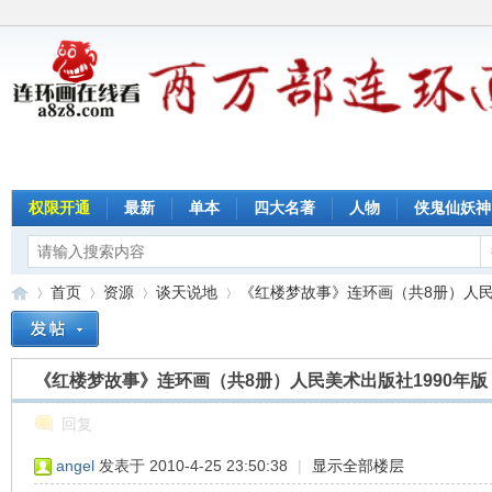
权限开通
最新
单本
四大名著
人物
侠鬼仙妖神
首页
资源
谈天说地
《红楼梦故事》连环画（共8册）人民美术
《红楼梦故事》连环画（共8册）人民美术出版社1990年版
连
»
›
›
›
回复
angel
发表于 2010-4-25 23:50:38
|
显示全部楼层