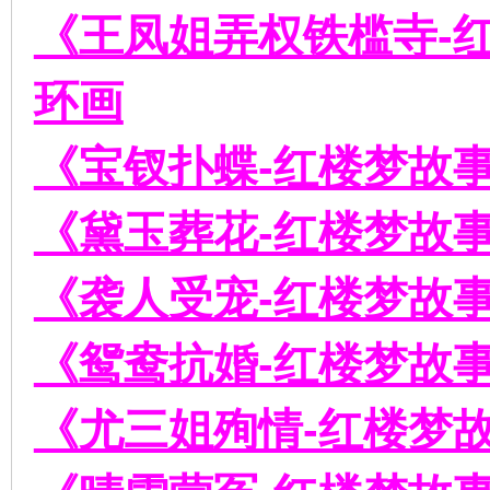
《王凤姐弄权铁槛寺-红
环画
环
《宝钗扑蝶-红楼梦故事
《黛玉葬花-红楼梦故事
《袭人受宠-红楼梦故事
画
《鸳鸯抗婚-红楼梦故事
《尤三姐殉情-红楼梦故