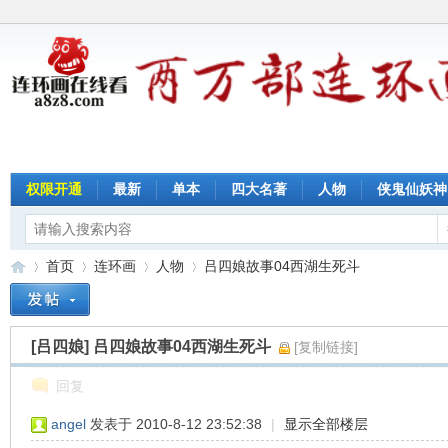
权限开通
最新
单本
四大名著
人物
侠鬼仙妖神
首页
连环画
人物
吕四娘故事04西湖生死斗
[吕四娘]
吕四娘故事04西湖生死斗
[复制链接]
连
»
›
›
›
回复
angel
发表于 2010-8-12 23:52:38
|
显示全部楼层