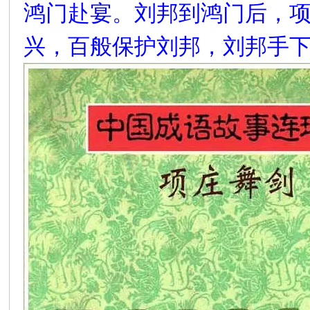
鸿门赴宴。刘邦到鸿门后，
环
兴，百般保护刘邦，刘邦手
画