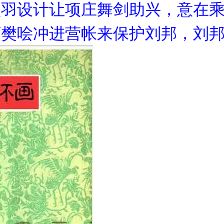
项羽设计让项庄舞剑助兴，意在
下樊哙冲进营帐来保护刘邦，刘