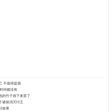
己 不值得提倡
的时间都没有
熟的竹子画下来罢了
个诸侯消灭纣王
好效果