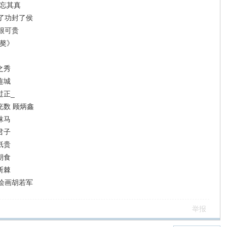
而忘其真
了功封了侯
很可贵
旅獒》
之秀
连城
过正_
充数 顾炳鑫
秣马
君子
纸贵
朝食
斩棘
绘画胡若军
举报