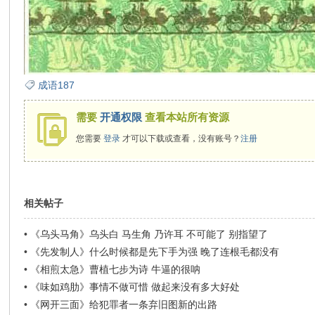
在
成语187
需要
开通权限
查看本站所有资源
您需要
登录
才可以下载或查看，没有账号？
注册
线
相关帖子
•
《乌头马角》乌头白 马生角 乃许耳 不可能了 别指望了
•
《先发制人》什么时候都是先下手为强 晚了连根毛都没有
•
《相煎太急》曹植七步为诗 牛逼的很呐
看
•
《味如鸡肋》事情不做可惜 做起来没有多大好处
•
《网开三面》给犯罪者一条弃旧图新的出路