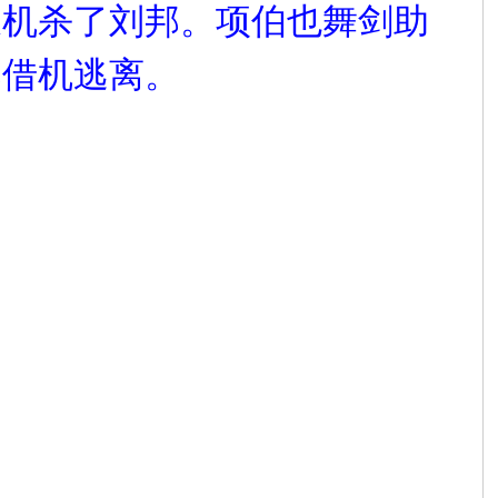
乘机杀了刘邦。项伯也舞剑助
邦借机逃离。