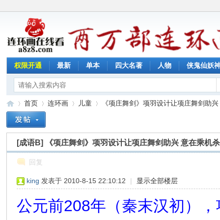
权限开通
最新
单本
四大名著
人物
侠鬼仙妖
首页
连环画
儿童
《项庄舞剑》项羽设计让项庄舞剑助兴 意
[成语B]
《项庄舞剑》项羽设计让项庄舞剑助兴 意在乘机
连
»
›
›
›
回复
king
发表于 2010-8-15 22:10:12
|
显示全部楼层
公元前208年（秦末汉初）