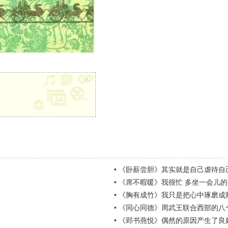
x
•
《卧薪尝胆》其实就是自己虐待自
•
《席不暇暖》我很忙 多坐一会儿
•
《胸有成竹》我只是把心中琢磨成
•
《同心同德》周武王联合西部的八
•
《郢书燕悦》偶然的原因产生了良