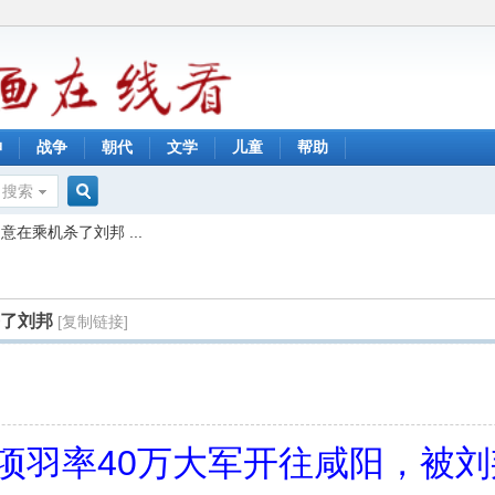
神
战争
朝代
文学
儿童
帮助
搜索
搜
在乘机杀了刘邦 ...
索
杀了刘邦
[复制链接]
，项羽率40万大军开往咸阳，被