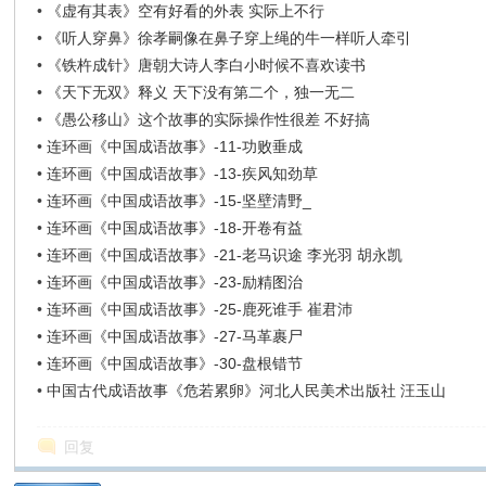
•
《虚有其表》空有好看的外表 实际上不行
•
《听人穿鼻》徐孝嗣像在鼻子穿上绳的牛一样听人牵引
•
《铁杵成针》唐朝大诗人李白小时候不喜欢读书
•
《天下无双》释义 天下没有第二个，独一无二
•
《愚公移山》这个故事的实际操作性很差 不好搞
•
连环画《中国成语故事》-11-功败垂成
•
连环画《中国成语故事》-13-疾风知劲草
•
连环画《中国成语故事》-15-坚壁清野_
•
连环画《中国成语故事》-18-开卷有益
•
连环画《中国成语故事》-21-老马识途 李光羽 胡永凯
•
连环画《中国成语故事》-23-励精图治
•
连环画《中国成语故事》-25-鹿死谁手 崔君沛
•
连环画《中国成语故事》-27-马革裹尸
•
连环画《中国成语故事》-30-盘根错节
•
中国古代成语故事《危若累卵》河北人民美术出版社 汪玉山
回复