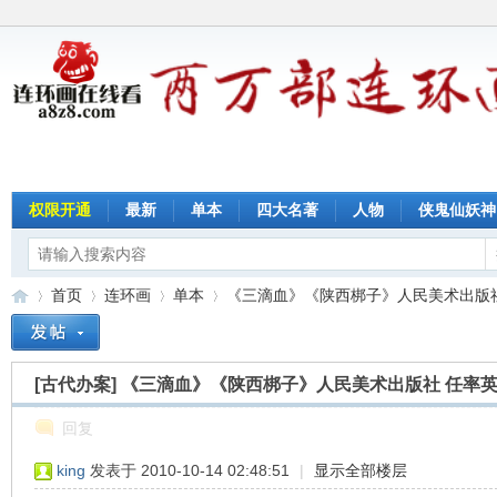
权限开通
最新
单本
四大名著
人物
侠鬼仙妖神
首页
连环画
单本
《三滴血》《陕西梆子》人民美术出版社 任
[古代办案]
《三滴血》《陕西梆子》人民美术出版社 任率
连
»
›
›
›
回复
king
发表于 2010-10-14 02:48:51
|
显示全部楼层