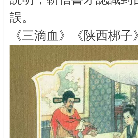
誤。
在
《三滴血》《陕西梆子
线