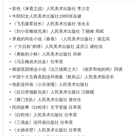
•
彩色《涿鹿之战》人民美术出版社 李少文
•
牛郎织女人民美术出版社1980张岳健
•
《飞毛腿覃祖长》人民美术出版社 张永太
•
《刘小官雌雄兄弟》人民美术出版社 丁晓峰 周斌
•
茅盾的同名小说《春蚕》（人民美术出版社）谢志高
•
《“大目标”师傅》人民美术出版社 孟庆江 诸松佳
•
《勇敢的小林》人民美术出版社 肖林
•
《冯玉梅劝夫抗金》任率英
•
根据英国维达小说《法兰德斯之犬》《南罗和他的狗》阿裘
•
中国十大古典喜剧连环画集《救风尘》人民美术陈谷长
•
电影连环画《小兵张嘎》人民美术出版社
•
《抗日侨领蚁光炎》人民美术出版社 汪晓曙
•
《雁门支队》人民美术出版社 唐伏生
•
民间故事《白蛇传》文字竖版 任率英
•
《白蛇传》人民美术出版社 任率英
•
《三滴血》连环画出版社 任率英
•
《火烧赤壁》人民美术出版社 任率英