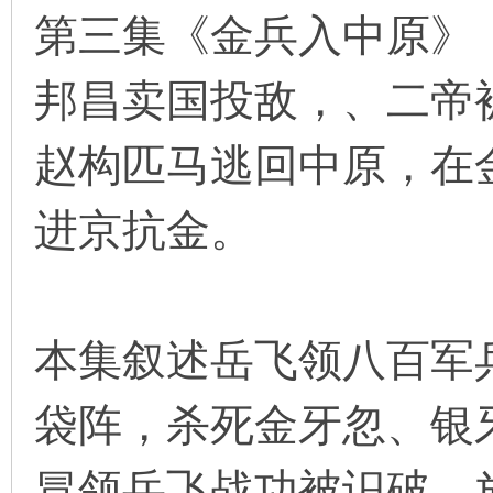
第三集《金兵入中原》
邦昌卖国投敌，、二帝
环
赵构匹马逃回中原，在
进京抗金。
画
本集叙述岳飞领八百军
袋阵，杀死金牙忽、银
冒领岳飞战功被识破，