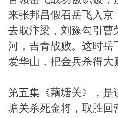
来张邦昌假召岳飞入京
在
去取汴梁，刘豫勾引曹
河，吉青战败。这时岳
爱华山，把金兵杀得大
线
第五集《藕塘关》，是
塘关杀死金将，取胜回