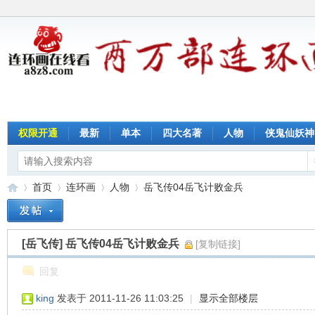
权限开通
最新
单本
四大名著
人物
侠鬼仙妖神
首页
连环画
人物
岳飞传04岳飞计败金兵
[岳飞传]
岳飞传04岳飞计败金兵
[复制链接]
连
»
›
›
›
回复
king
发表于 2011-11-26 11:03:25
|
显示全部楼层