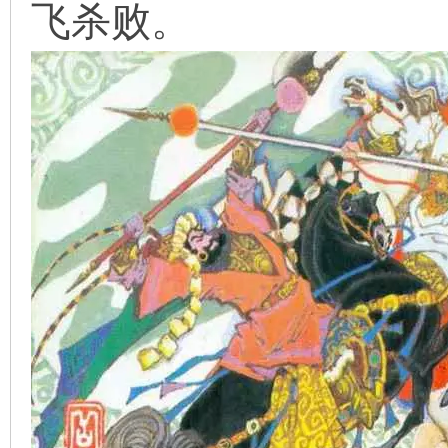
飞杀败。
看